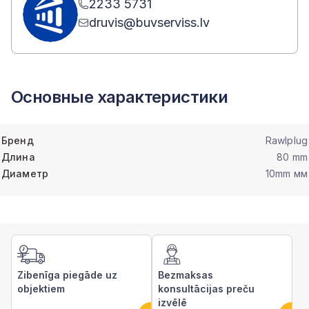
2233 5731
druvis@buvserviss.lv
Основные характеристики
Бренд
Rawlplug
Длина
80 mm
Диаметр
10mm мм
Zibenīga piegāde uz
Bezmaksas
objektiem
konsultācijas preču
izvēlē