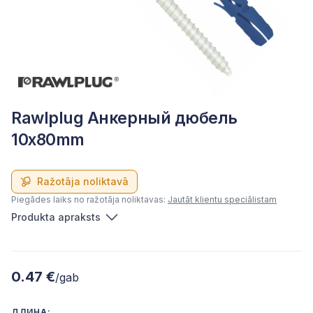
Rawlplug Анкерный дюбель
10x80mm
Ražotāja noliktavā
Piegādes laiks no ražotāja noliktavas:
Jautāt klientu speciālistam
Produkta apraksts
0.47 €
/gab
ДЛИНА: