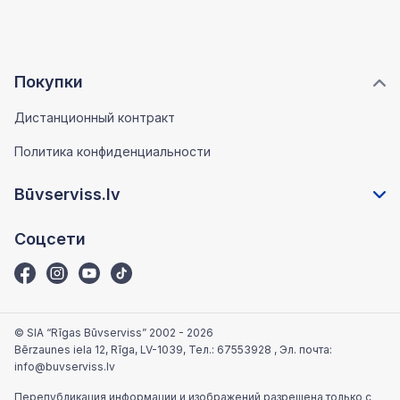
Покупки
Дистанционный контракт
Политика конфиденциальности
Būvserviss.lv
Соцсети
© SIA “Rīgas Būvserviss” 2002 - 2026
Bērzaunes iela 12, Rīga, LV-1039
, Тел.:
67553928
, Эл. почта:
info@buvserviss.lv
Перепубликация информации и изображений разрешена только с