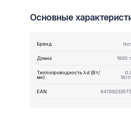
Основные характерист
Бренд
Iso
Длина
1800
Теплопроводность λd (Вт/
0,
мк)
W/m
EAN
6416923267