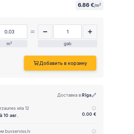
6.86 €
2
/m
m
3
gab
Добавить в корзину
Доставка в:
Rīga
zaunes iela 12
0.00
€
ā 10 авг.
 buvserviss.lv