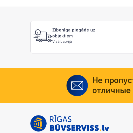
Zibenīga piegāde uz
objektiem
Visā Latvijā
Не пропус
отличные