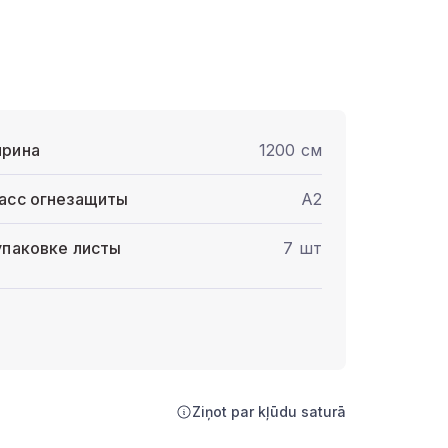
рина
1200 см
асс огнезащиты
A2
упаковке листы
7 шт
Ziņot par kļūdu saturā