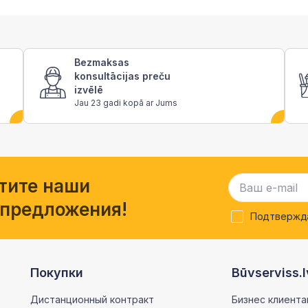
Bezmaksas
konsultācijas preču
izvēlē
Jau 23 gadi kopā ar Jums
тите наши
 предложения!
Подтвержда
Покупки
Būvserviss.l
Дистанционный контракт
Бизнес клиента