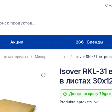
С 
Акции
286+ Бренды
нные материалы
Минеральная вата
Isover RKL-31 ветрои
Isover RKL-31
в листах 30x
Доступно сразу
79gab
Produkta apraksts