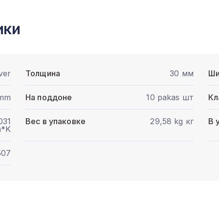
ики
ver
Толщина
30 мм
Ши
 mm
На поддоне
10 pakas шт
Кл
031
Вес в упаковке
29,58 kg кг
В 
*K
507