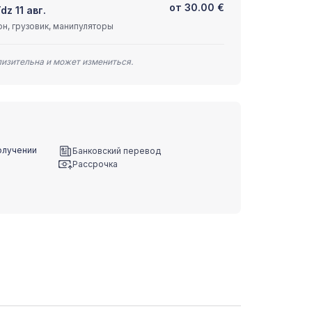
от
30.00
€
dz 11 авг.
н, грузовик, манипуляторы
лизительна и может измениться.
олучении
Банковский перевод
Рассрочка