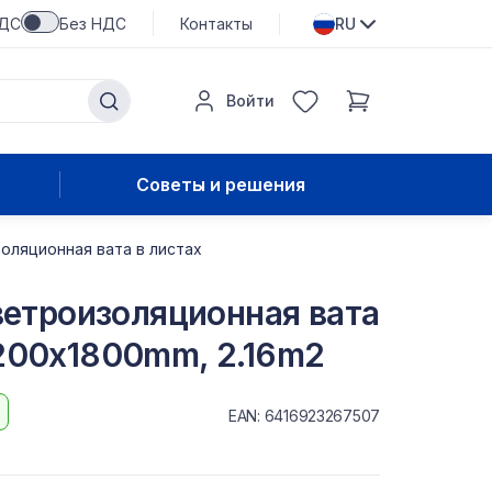
НДС
Без НДС
Контакты
RU
Войти
Советы и решения
золяционная вата в листах
 ветроизоляционная вата
1200x1800mm, 2.16m2
EAN: 6416923267507