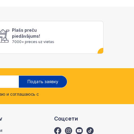
Plašs preču
piedāvājums!
7000+ preces uz vietas
Подать заявку
ю и соглашаюсь с
v
Соцсети
м