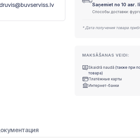
druvis@buvserviss.lv
Saņemiet no 10 авг. lī
Способы доставки: фурго
* Дата получения товара приб
MAKSĀŠANAS VEIDI:
Skaidrā naudā
(также при п
товара)
Платёжные карты
Интернет-банки
окументация