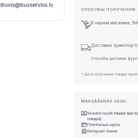
druvis@buvserviss.lv
СПОСОБЫ ПОЛУЧЕНИЯ:
В нашем магазине, Bēr
Доставка транспортом
Способы доставки: фурго
* Дата получения товара приб
MAKSĀŠANAS VEIDI:
Skaidrā naudā
(также при п
товара)
Платёжные карты
Интернет-банки