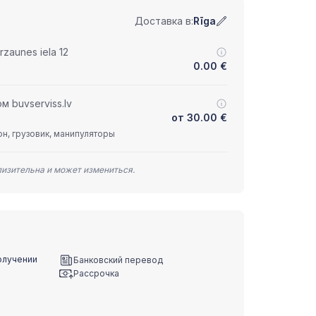
Доставка в:
Rīga
zaunes iela 12
0.00
€
 buvserviss.lv
от
30.00
€
н, грузовик, манипуляторы
лизительна и может измениться.
олучении
Банковский перевод
Рассрочка