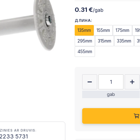
0.31 €
/gab
ДЛИНА:
135mm
155mm
175mm
1
295mm
315mm
335mm
3
455mm
gab
ZINIES AR DRUVIS:
2233 5731