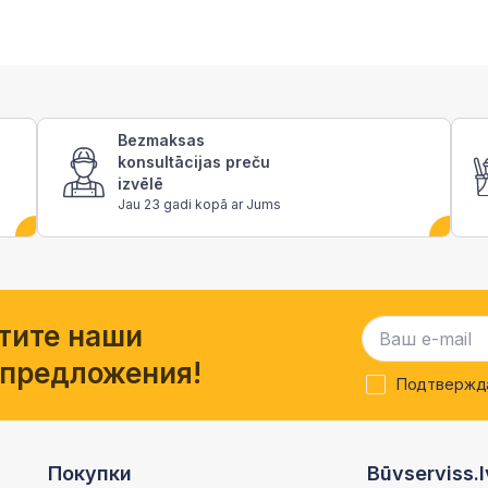
Bezmaksas
konsultācijas preču
izvēlē
Jau 23 gadi kopā ar Jums
тите наши
 предложения!
Подтвержда
Покупки
Būvserviss.l