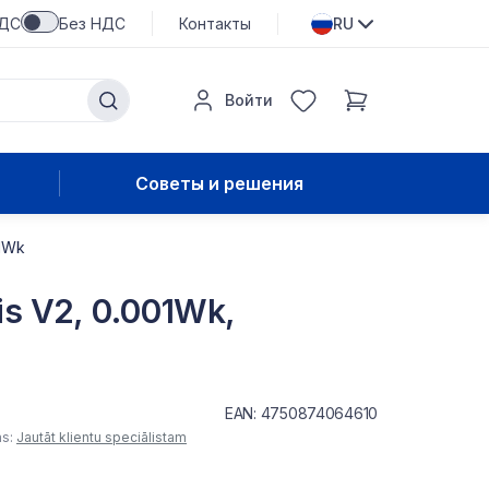
НДС
Без НДС
Контакты
RU
Войти
Советы и решения
01Wk
lis V2, 0.001Wk,
EAN: 4750874064610
as:
Jautāt klientu speciālistam