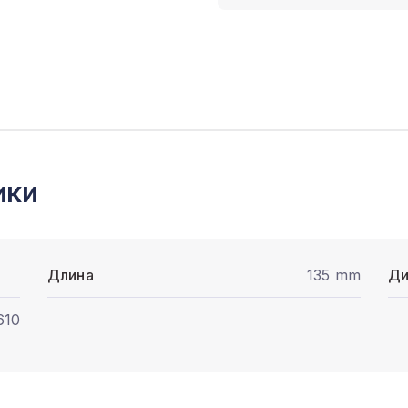
ики
Длина
135 mm
Ди
610