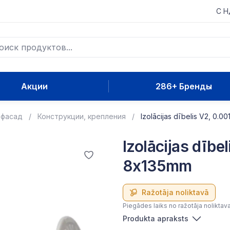
С 
Акции
286+ Бренды
 фасад
Конструкции, крепления
Izolācijas dībelis V2, 0.0
Izolācijas dībe
8x135mm
Ražotāja noliktavā
Piegādes laiks no ražotāja noliktav
Produkta apraksts