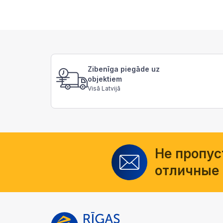
Zibenīga piegāde uz
objektiem
Visā Latvijā
Не пропус
отличные