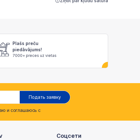
Ziņot par kļūdu saturā
Plašs preču
piedāvājums!
7000+ preces uz vietas
Подать заявку
ю и соглашаюсь с
v
Соцсети