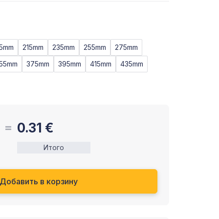
95mm
215mm
235mm
255mm
275mm
55mm
375mm
395mm
415mm
435mm
0.31
€
Итого
Добавить в корзину