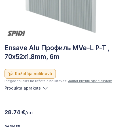
Ensave Alu Профиль MVe-L P-T ,
70x52x1.8mm, 6m
Ražotāja noliktavā
Piegādes laiks no ražotāja noliktavas:
Jautāt klientu speciālistam
Produkta apraksts
28.74 €
/шт
РАЗМЕР: