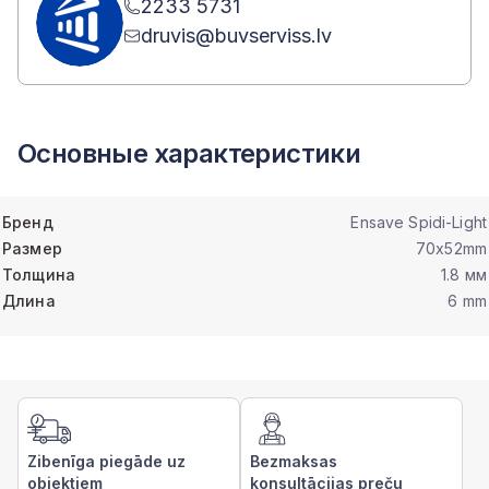
2233 5731
druvis@buvserviss.lv
Основные характеристики
Бренд
Ensave Spidi-Light
Размер
70x52mm
Толщина
1.8 мм
Длина
6 mm
Zibenīga piegāde uz
Bezmaksas
objektiem
konsultācijas preču