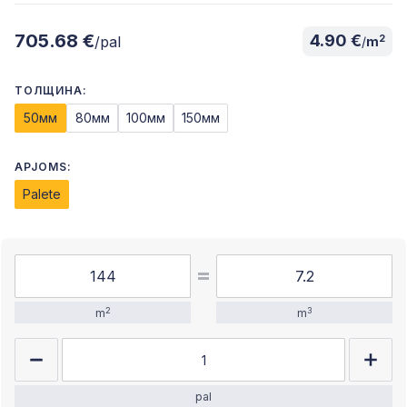
705.68 €
4.90 €
2
/pal
/
m
ТОЛЩИНА:
50мм
80мм
100мм
150мм
APJOMS:
Palete
2
3
m
m
pal