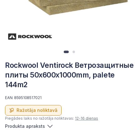
Rockwool Ventirock Ветрозащитные
плиты 50x600x1000mm, palete
144m2
EAN: 8595108517021
Ražotāja noliktavā
Piegādes laiks no ražotāja noliktavas:
12-16 dienas
Produkta apraksts