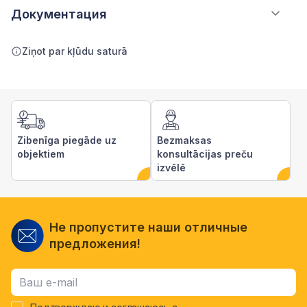
Документация
Ziņot par kļūdu saturā
Zibenīga piegāde uz
Bezmaksas
objektiem
konsultācijas preču
izvēlē
Не пропустите наши отличные
предложения!