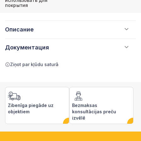
использовать для
покрытия
Описание
Документация
Ziņot par kļūdu saturā
Zibenīga piegāde uz
Bezmaksas
objektiem
konsultācijas preču
izvēlē