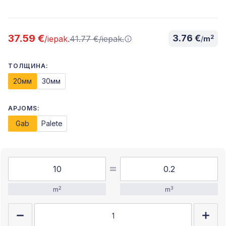
37.59 €
3.76 €
41.77 €
/iepak.
2
/iepak.
/
m
ТОЛЩИНА:
20мм
30мм
APJOMS:
Gab
Palete
2
3
m
m