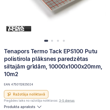
Tenapors Termo Tack EPS100 Putu
polistirola plāksnes paredzētas
siltajām grīdām, 10000x1000x20mm,
10m2
EAN: 4750112825024
Ražotāja noliktavā
Piegādes laiks no ražotāja noliktavas:
3-5 dienas
Produkta apraksts