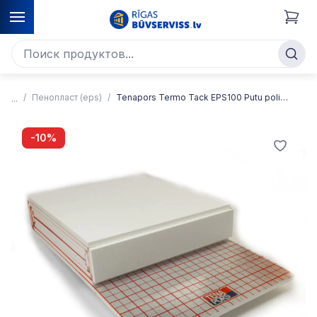
Пенопласт (eps)
Tenapors Termo Tack EPS100 Putu polistirola plāksnes paredzētas siltajām grīdām
-10%