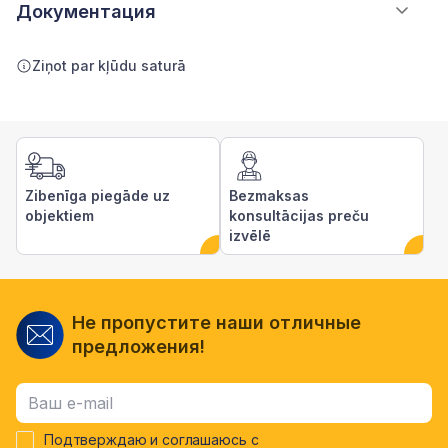
Документация
Ziņot par kļūdu saturā
Zibenīga piegāde uz
Bezmaksas
objektiem
konsultācijas preču
izvēlē
Не пропустите наши отличные
предложения!
Подтверждаю и соглашаюсь с