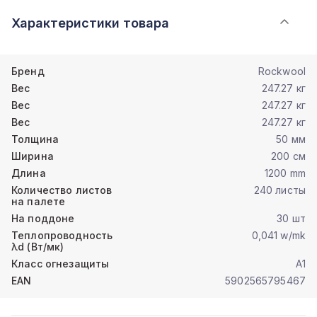
Характеристики товара
Бренд
Rockwool
Вес
247.27 кг
Вес
247.27 кг
Вес
247.27 кг
Толщина
50 мм
Ширина
200 см
Длина
1200 mm
Количество листов
240 листы
на палете
На поддоне
30 шт
Теплопроводность
0,041 w/mk
λd (Вт/мк)
Класс огнезащиты
A1
EAN
5902565795467