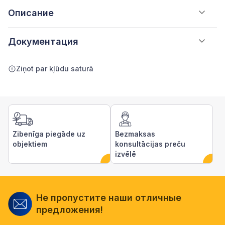
Описание
Документация
Ziņot par kļūdu saturā
Zibenīga piegāde uz
Bezmaksas
objektiem
konsultācijas preču
izvēlē
Не пропустите наши отличные
предложения!