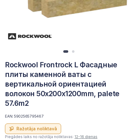
Rockwool Frontrock L Фасадные
плиты каменной ваты с
вертикальной ориентацией
волокон 50x200x1200mm, palete
57.6m2
EAN: 5902565795467
Ražotāja noliktavā
Piegādes laiks no ražotāja noliktavas:
12-16 dienas