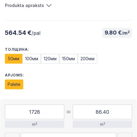
Produkta apraksts
564.54 €
9.80 €
2
/pal
/
m
ТОЛЩИНА:
50мм
100мм
120мм
150мм
200мм
APJOMS:
Palete
2
3
m
m