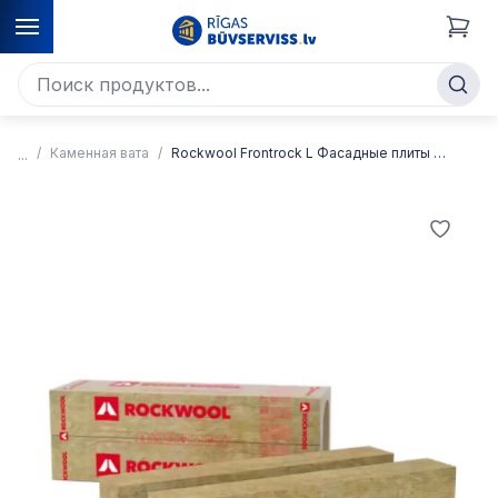
Каменная вата
Rockwool Frontrock L Фасадные плиты каменной ваты с вертикальной ориентацией волокон