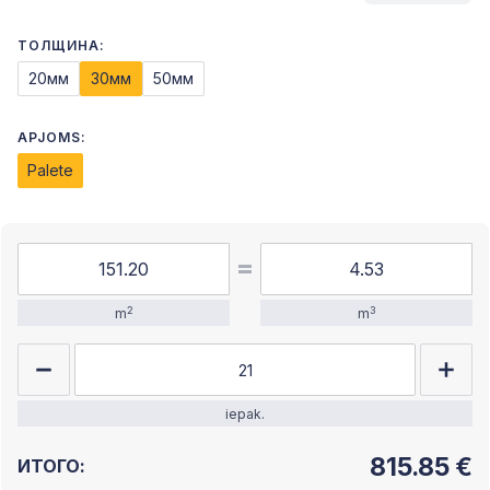
ТОЛЩИНА:
20мм
30мм
50мм
APJOMS:
Palete
2
3
m
m
iepak.
815.85
€
ИТОГО: