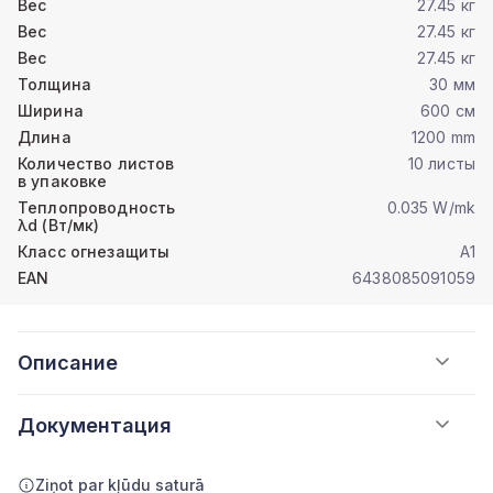
Вес
27.45 кг
Вес
27.45 кг
Вес
27.45 кг
Толщина
30 мм
Ширина
600 см
Длина
1200 mm
Количество листов
10 листы
в упаковке
Теплопроводность
0.035 W/mk
λd (Вт/мк)
Класс огнезащиты
A1
EAN
6438085091059
Описание
Документация
Ziņot par kļūdu saturā