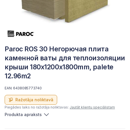
Paroc ROS 30 Негорючая плита
каменной ваты для теплоизоляции
крыши 180x1200x1800mm, palete
12.96m2
EAN: 6438085773740
Ražotāja noliktavā
Piegādes laiks no ražotāja noliktavas:
Jautāt klientu speciālistam
Produkta apraksts