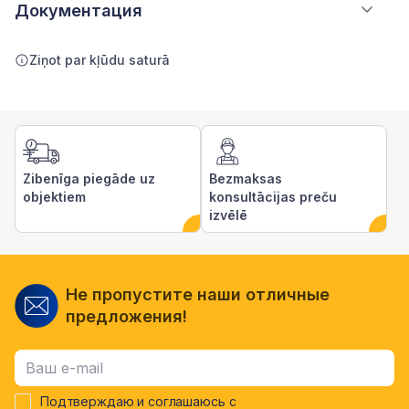
Документация
Ziņot par kļūdu saturā
Zibenīga piegāde uz
Bezmaksas
objektiem
konsultācijas preču
izvēlē
Не пропустите наши отличные
предложения!
Подтверждаю и соглашаюсь с