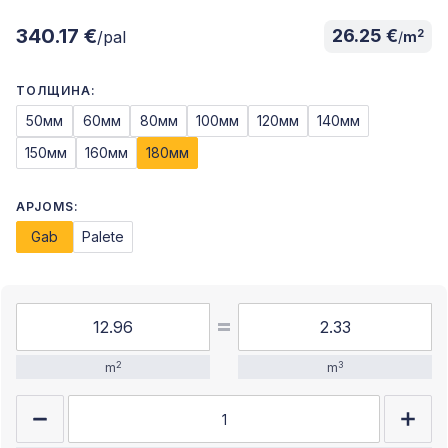
340.17 €
26.25 €
2
/pal
/
m
ТОЛЩИНА:
50мм
60мм
80мм
100мм
120мм
140мм
150мм
160мм
180мм
APJOMS:
Gab
Palete
2
3
m
m