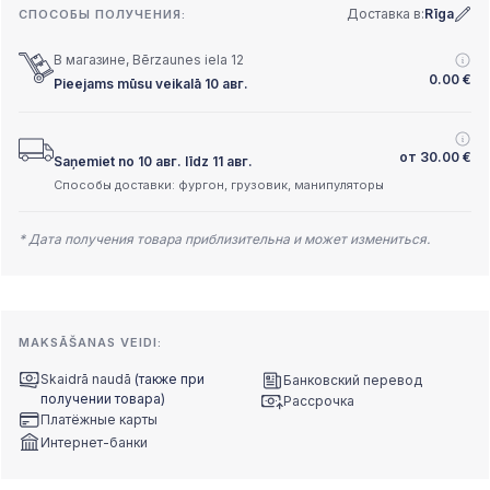
Доставка в:
Rīga
СПОСОБЫ ПОЛУЧЕНИЯ:
В магазине, Bērzaunes iela 12
0.00
€
Pieejams mūsu veikalā 10 авг.
от
30.00
€
Saņemiet no 10 авг. līdz 11 авг.
Способы доставки: фургон, грузовик, манипуляторы
* Дата получения товара приблизительна и может измениться.
MAKSĀŠANAS VEIDI:
Skaidrā naudā
(также при
Банковский перевод
получении товара)
Рассрочка
Платёжные карты
Интернет-банки