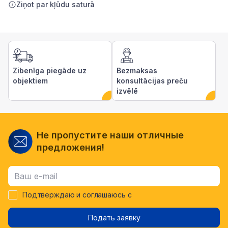
Ziņot par kļūdu saturā
Zibenīga piegāde uz
Bezmaksas
objektiem
konsultācijas preču
izvēlē
Не пропустите наши отличные
предложения!
Подтверждаю и соглашаюсь с
Подать заявку