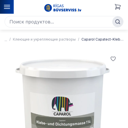
Клеющие и укрепляющие растворы
Caparol Capatect-Klebe- und Dichtungsmasse 114 Двухкомпонентная уплотнительная и клеящая масса для цоколей