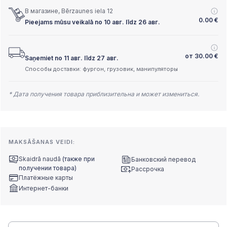
В магазине, Bērzaunes iela 12
0.00
€
Pieejams mūsu veikalā no 10 авг. līdz 26 авг.
от
30.00
€
Saņemiet no 11 авг. līdz 27 авг.
Способы доставки: фургон, грузовик, манипуляторы
* Дата получения товара приблизительна и может измениться.
MAKSĀŠANAS VEIDI:
Skaidrā naudā
(также при
Банковский перевод
получении товара)
Рассрочка
Платёжные карты
Интернет-банки