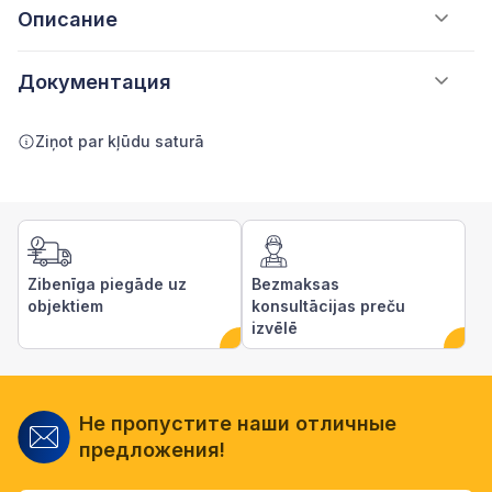
Описание
Документация
Ziņot par kļūdu saturā
Zibenīga piegāde uz
Bezmaksas
objektiem
konsultācijas preču
izvēlē
Не пропустите наши отличные
предложения!