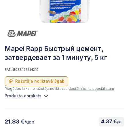
Mapei Rapp Быстрый цемент,
затвердевает за 1 минуту, 5 кг
EAN: 8022452214219
Ražotāja noliktavā
3gab
Piegādes laiks no ražotāja noliktavas:
Jautāt klientu speciālistam
Produkta apraksts
21.83 €
4.37 €
/gab
/кг