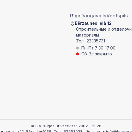
Rīga
Daugavpils
Ventspils
Bērzaunes ielā 12
Строительные и отделоч
материалы
Тел.:
22335731
Пн-Пт 7:30-17:00
Сб-Вс закрыто
© SIA “Rīgas Būvserviss” 2002 - 2026
aunes iela 12, Rīga, LV-1039
, Тел.:
67553928
, Эл. почта:
info@buvservi