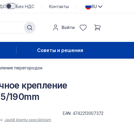
НДС
Без НДС
Контакты
RU
Войти
Советы и решения
пление перегородок
чное крепление
25/190mm
EAN: 4742213007372
as:
Jautāt klientu speciālistam