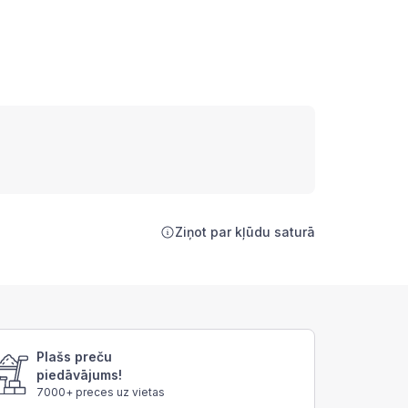
Ziņot par kļūdu saturā
Plašs preču
piedāvājums!
7000+ preces uz vietas