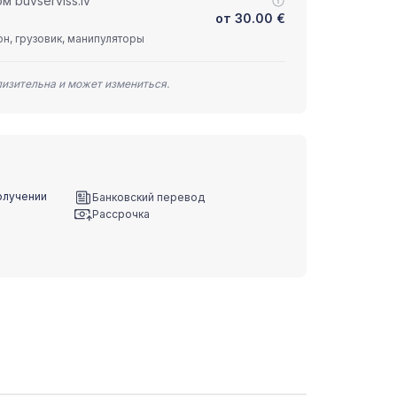
 buvserviss.lv
от
30.00
€
н, грузовик, манипуляторы
лизительна и может измениться.
олучении
Банковский перевод
Рассрочка