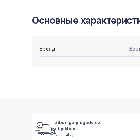
Основные характерист
Бренд
Bau
Zibenīga piegāde uz
objektiem
Visā Latvijā