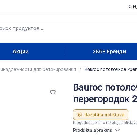
С 
Акции
286+ Бренды
инадлежности для бетонирования
Bauroc потолочное кре
Bauroc потоло
перегородок 
Ražotāja noliktavā
Piegādes laiks no ražotāja noliktav
Produkta apraksts