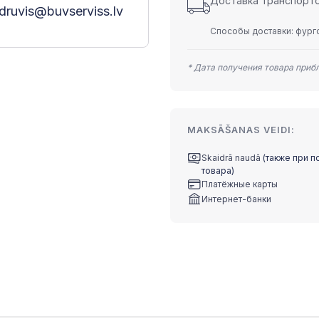
Доставка транспортом
druvis@buvserviss.lv
Способы доставки: фурго
* Дата получения товара приб
MAKSĀŠANAS VEIDI:
Skaidrā naudā
(также при п
товара)
Платёжные карты
Интернет-банки