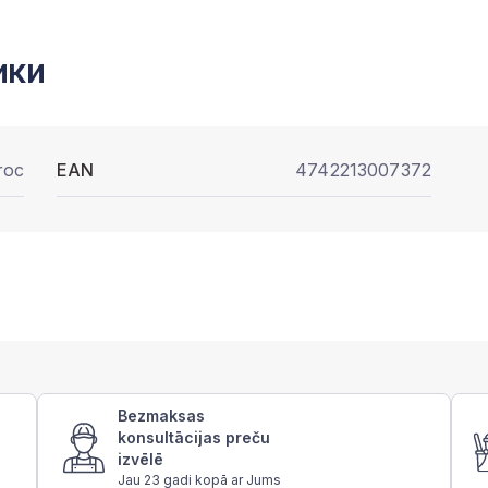
ики
roc
EAN
4742213007372
Bezmaksas
konsultācijas preču
izvēlē
Jau 23 gadi kopā ar Jums