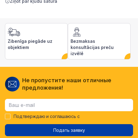
Ziņot par kļūdu saturā
Zibenīga piegāde uz
Bezmaksas
objektiem
konsultācijas preču
izvēlē
Не пропустите наши отличные
предложения!
Подтверждаю и соглашаюсь с
Подать заявку