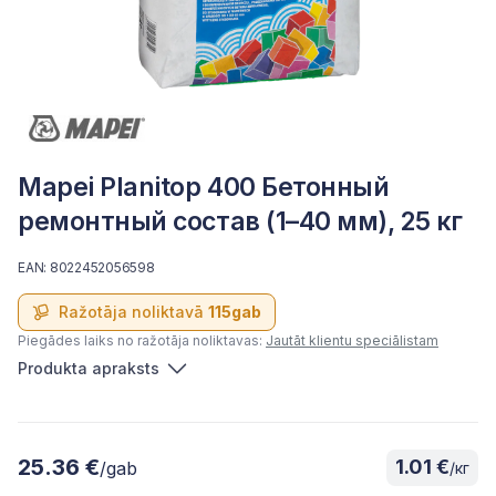
Mapei Planitop 400 Бетонный
ремонтный состав (1–40 мм), 25 кг
EAN: 8022452056598
Ražotāja noliktavā
115gab
Piegādes laiks no ražotāja noliktavas:
Jautāt klientu speciālistam
Produkta apraksts
25.36 €
1.01 €
/gab
/кг