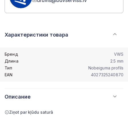
druvis@buvserviss.lv
Характеристики товара
Бренд
VWS
Длина
2.5 mm
Тип
Nobeiguma profils
EAN
4027325240870
Описание
Ziņot par kļūdu saturā