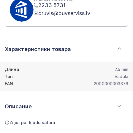
2233 5731
druvis@buvserviss.lv
Характеристики товара
Длина
2.5 mm
Тип
Vadula
EAN
2000000003376
Описание
Ziņot par kļūdu saturā