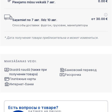
0.00
€
Pieejams mūsu veikalā 7 авг.
от
30.00
€
Saņemiet no 7 авг. līdz 10 авг.
Способы доставки: фургон, грузовик, манипуляторы
* Дата получения товара приблизительна и может измениться.
MAKSĀŠANAS VEIDI:
Skaidrā naudā
(также при
Банковский перевод
получении товара)
Рассрочка
Платёжные карты
Интернет-банки
Есть вопросы о товаре?
SAZINIES AR DRUVIS: