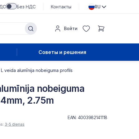
НДС
Без НДС
Контакты
RU
Войти
Советы и решения
 L veida alumīnija nobeiguma profils
alumīnija nobeiguma
0.4mm, 2.75m
EAN: 4003982141118
as:
3-5 dienas