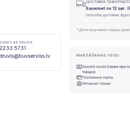
Доставка транспортом
Saņemiet no 12 авг. lī
Способы доставки: фурго
* Дата получения товара приб
ZINIES AR DRUVIS:
2233 5731
druvis@buvserviss.lv
MAKSĀŠANAS VEIDI:
Skaidrā naudā
(также при п
товара)
Платёжные карты
Интернет-банки