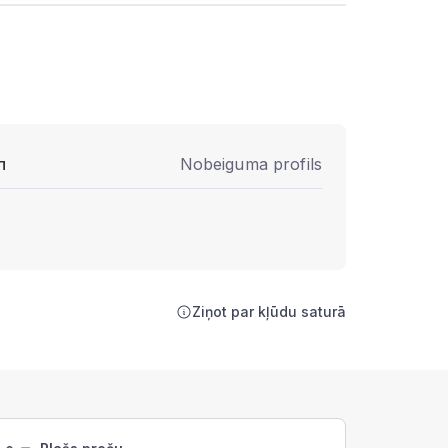
п
Nobeiguma profils
Ziņot par kļūdu saturā