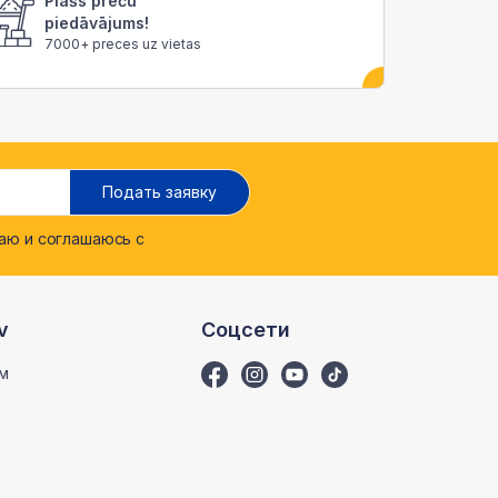
Plašs preču
piedāvājums!
7000+ preces uz vietas
Подать заявку
ю и соглашаюсь с
v
Соцсети
м