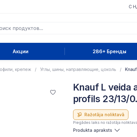
С 
Акции
286+ Бренды
рофили, крепеж
Углы, шины, направляющие, цоколь
Knauf
Knauf L veida 
profils 23/13/
Ražotāja noliktavā
Piegādes laiks no ražotāja noliktav
Produkta apraksts