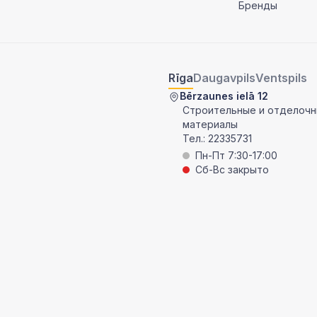
Бренды
Rīga
Daugavpils
Ventspils
Bērzaunes ielā 12
Строительные и отделоч
материалы
Тел.:
22335731
Пн-Пт 7:30-17:00
Сб-Вс закрыто