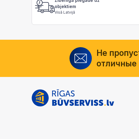
Zibenīga piegāde uz
objektiem
Visā Latvijā
Не пропус
отличные