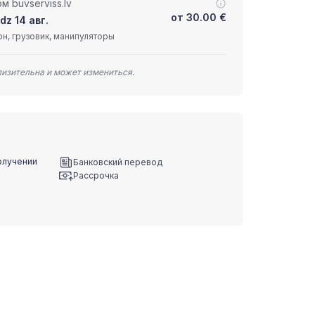
 buvserviss.lv
от
30.00
€
dz 14 авг.
н, грузовик, манипуляторы
лизительна и может измениться.
олучении
Банковский перевод
Рассрочка