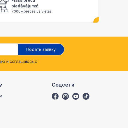
Plašs preču
piedāvājums!
7000+ preces uz vietas
Подать заявку
ю и соглашаюсь с
v
Соцсети
м