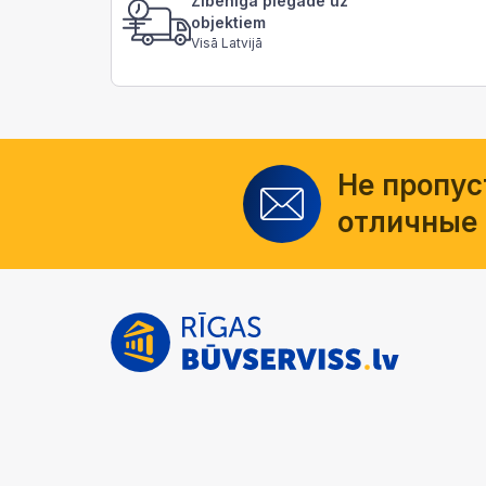
Zibenīga piegāde uz
objektiem
Visā Latvijā
Не пропус
отличные