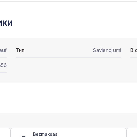
ики
auf
Тип
Savienojumi
В 
856
Bezmaksas