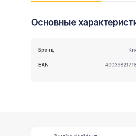
Основные характерист
Бренд
Kn
EAN
4003982171