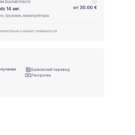
 buvserviss.lv
от
30.00
€
dz 14 авг.
н, грузовик, манипуляторы
лизительна и может измениться.
олучении
Банковский перевод
Рассрочка