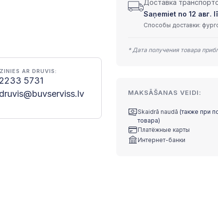
Доставка транспортом
Saņemiet no 12 авг. lī
Способы доставки: фурго
* Дата получения товара приб
ZINIES AR DRUVIS:
2233 5731
druvis@buvserviss.lv
MAKSĀŠANAS VEIDI:
Skaidrā naudā
(также при п
товара)
Платёжные карты
Интернет-банки