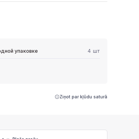
одной упаковке
4 шт
Ziņot par kļūdu saturā