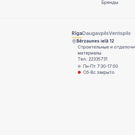
Бренды
Rīga
Daugavpils
Ventspils
Bērzaunes ielā 12
Строительные и отделоч
материалы
Тел.:
22335731
Пн-Пт 7:30-17:00
Сб-Вс закрыто