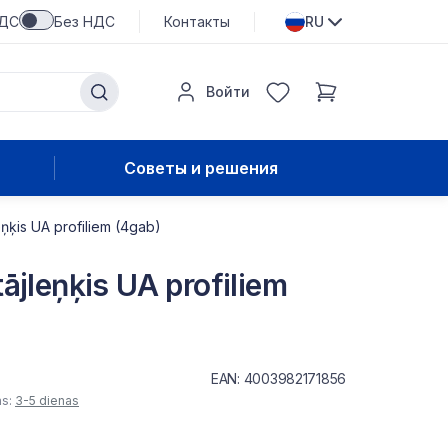
НДС
Без НДС
Контакты
RU
Войти
Советы и решения
ņķis UA profiliem (4gab)
ājleņķis UA profiliem
EAN: 4003982171856
as:
3-5 dienas