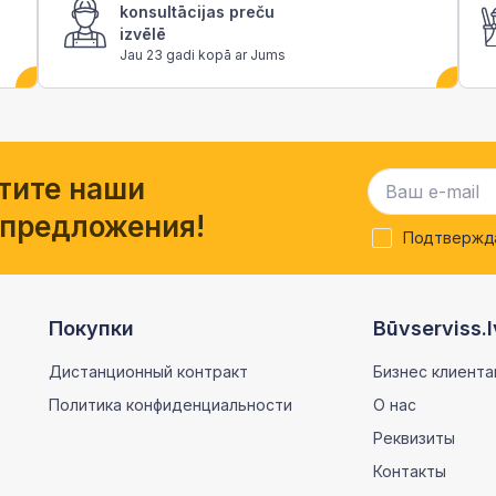
konsultācijas preču
izvēlē
Jau 23 gadi kopā ar Jums
тите наши
 предложения!
Подтвержда
Покупки
Būvserviss.l
Дистанционный контракт
Бизнес клиента
Политика конфиденциальности
О нас
Реквизиты
Контакты