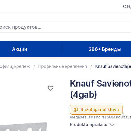
С 
Акции
286+ Бренды
рофили, крепеж
Профильные крепления
Knauf Savienotājle
Knauf Savienot
(4gab)
Ražotāja noliktavā
Piegādes laiks no ražotāja noliktav
Produkta apraksts