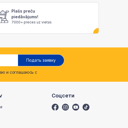
Plašs preču
piedāvājums!
7000+ preces uz vietas
Подать заявку
ю и соглашаюсь с
v
Соцсети
м