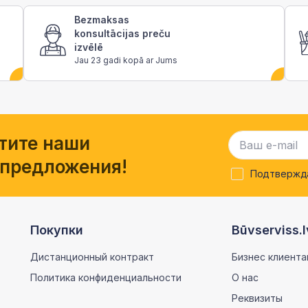
Bezmaksas
konsultācijas preču
izvēlē
Jau 23 gadi kopā ar Jums
тите наши
 предложения!
Подтвержда
Покупки
Būvserviss.l
Дистанционный контракт
Бизнес клиента
Политика конфиденциальности
О нас
Реквизиты