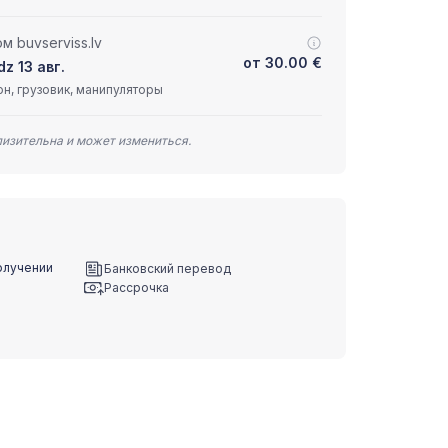
 buvserviss.lv
от
30.00
€
dz 13 авг.
н, грузовик, манипуляторы
лизительна и может измениться.
олучении
Банковский перевод
Рассрочка