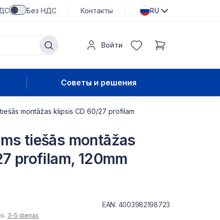
НДС
Без НДС
Контакты
RU
Войти
Советы и решения
tiešās montāžas klipsis CD 60/27 profilam
ams tiešās montāžas
27 profilam, 120mm
EAN: 4003982198723
as:
3-5 dienas