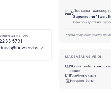
Доставка транспортом
Saņemiet no 11 авг. lī
Способы доставки: фурго
* Дата получения товара приб
ZINIES AR DRUVIS:
2233 5731
druvis@buvserviss.lv
MAKSĀŠANAS VEIDI:
Skaidrā naudā
(также при п
товара)
Платёжные карты
Интернет-банки