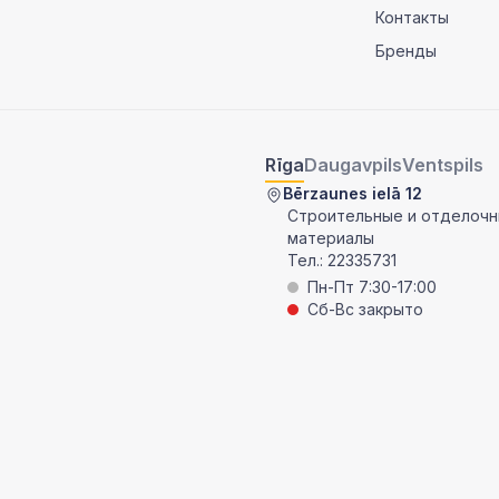
Контакты
Бренды
Rīga
Daugavpils
Ventspils
Bērzaunes ielā 12
Строительные и отделоч
материалы
Тел.:
22335731
Пн-Пт 7:30-17:00
Сб-Вс закрыто