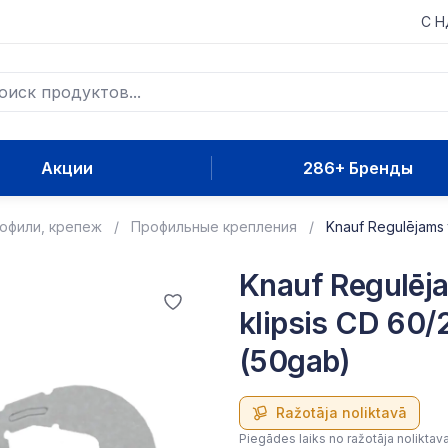
С 
Акции
286+ Бренды
рофили, крепеж
Профильные крепления
Knauf Regulējams 
Knauf Regulēj
klipsis CD 60/
(50gab)
Ražotāja noliktavā
Piegādes laiks no ražotāja noliktav