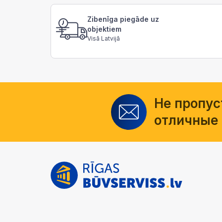
Zibenīga piegāde uz
objektiem
Visā Latvijā
Не пропус
отличные