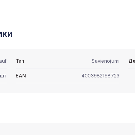
ики
auf
Тип
Savienojumi
Дл
 шт
EAN
4003982198723