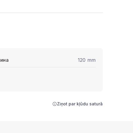
ина
120 mm
Ziņot par kļūdu saturā