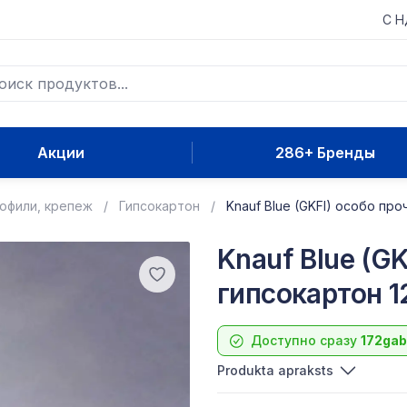
С 
Акции
286+ Бренды
рофили, крепеж
Гипсокартон
Knauf Blue (GKFI) особо пр
Knauf Blue (G
гипсокартон 
Доступно сразу
172gab
Produkta apraksts