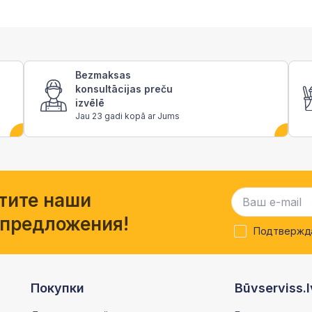
Bezmaksas
konsultācijas preču
izvēlē
Jau 23 gadi kopā ar Jums
тите наши
 предложения!
Подтвержда
Покупки
Būvserviss.l