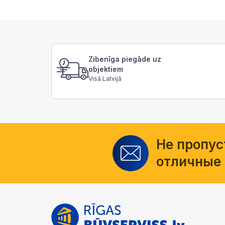
Zibenīga piegāde uz
objektiem
Visā Latvijā
Не пропус
отличные