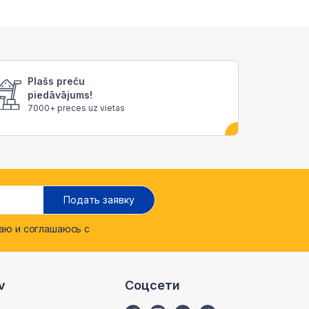
Plašs preču
piedāvājums!
7000+ preces uz vietas
Подать заявку
ю и соглашаюсь с
v
Соцсети