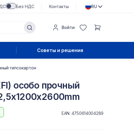
НДС
Без НДС
Контакты
RU
Войти
Советы и решения
очный гипсокартон
KFI) особо прочный
12,5x1200x2600mm
EAN: 4750614004289