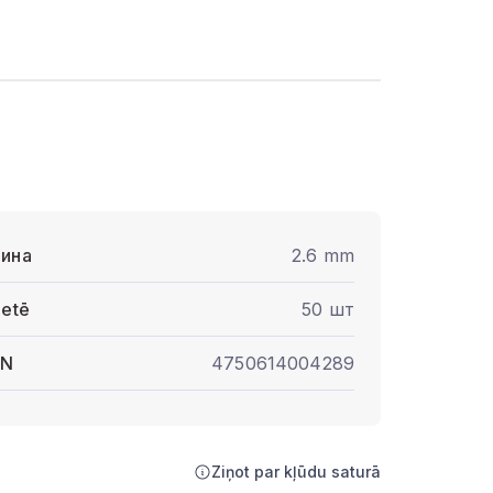
ина
2.6 mm
letē
50 шт
AN
4750614004289
Ziņot par kļūdu saturā