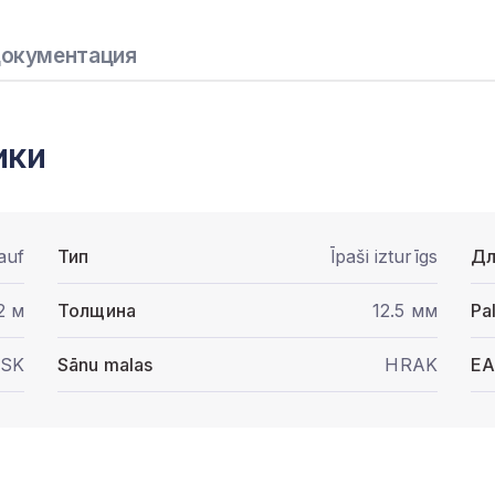
окументация
ики
auf
Тип
Īpaši izturīgs
Дл
2 м
Толщина
12.5 мм
Pa
SK
Sānu malas
HRAK
E