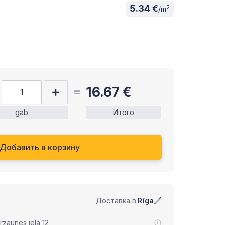
5.34 €
2
/m
16.67
€
gab
Итого
Добавить в корзину
Доставка в:
Rīga
zaunes iela 12