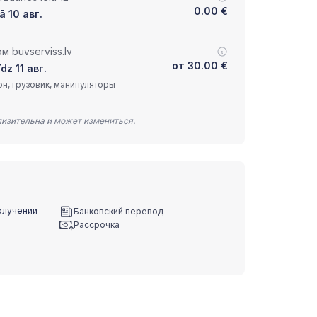
0.00
€
ā 10 авг.
 buvserviss.lv
от
30.00
€
dz 11 авг.
н, грузовик, манипуляторы
лизительна и может измениться.
олучении
Банковский перевод
Рассрочка