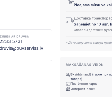
Pieejams mūsu veikal
Доставка транспортом
Saņemiet no 10 авг. lī
Способы доставки: фурго
ZINIES AR DRUVIS:
2233 5731
* Дата получения товара приб
druvis@buvserviss.lv
MAKSĀŠANAS VEIDI:
Skaidrā naudā
(также при п
товара)
Платёжные карты
Интернет-банки