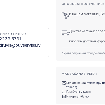
СПОСОБЫ ПОЛУЧЕНИЯ:
В нашем магазине, Bēr
Доставка транспортом
ZINIES AR DRUVIS:
2233 5731
Способы доставки: фурго
druvis@buvserviss.lv
* Дата получения товара приб
MAKSĀŠANAS VEIDI:
Skaidrā naudā
(также при п
товара)
Платёжные карты
Интернет-банки