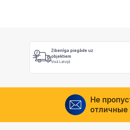
Zibenīga piegāde uz
objektiem
Visā Latvijā
Не пропус
отличные