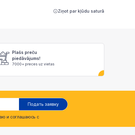
Ziņot par kļūdu saturā
Plašs preču
piedāvājums!
7000+ preces uz vietas
Подать заявку
ю и соглашаюсь с