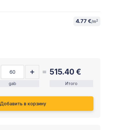
4.77 €
2
/m
515.40
€
gab
Итого
Добавить в корзину