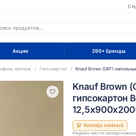
С 
Акции
286+ Бренды
рофили, крепеж
Гипсокартон
Knauf Brown (GKF) напольны
Knauf Brown 
гипсокартон B
12,5x900x20
Ražotāja noliktavā
Piegādes laiks no ražotāja noliktav