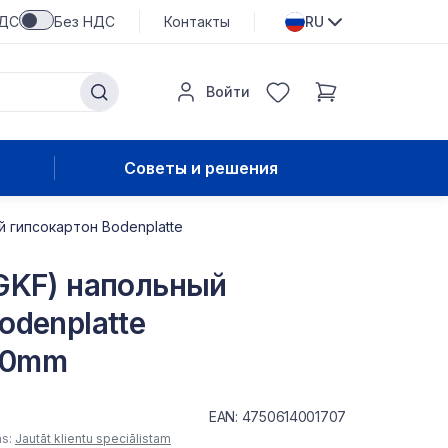
НДС
Без НДС
Контакты
RU
Войти
Советы и решения
й гипсокартон Bodenplatte
(GKF) напольный
odenplatte
00mm
EAN: 4750614001707
as:
Jautāt klientu speciālistam