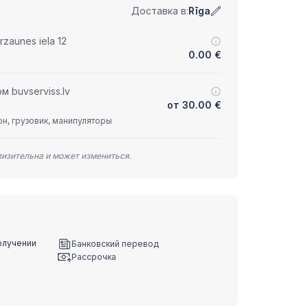
Доставка в:
Rīga
zaunes iela 12
0.00
€
 buvserviss.lv
от
30.00
€
н, грузовик, манипуляторы
лизительна и может измениться.
олучении
Банковский перевод
Рассрочка