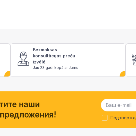
Bezmaksas
konsultācijas preču
izvēlē
Jau 23 gadi kopā ar Jums
тите наши
 предложения!
Подтвержда