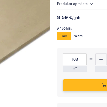
Produkta apraksts
8.59 €
/gab
APJOMS:
Gab
Palete
m
2