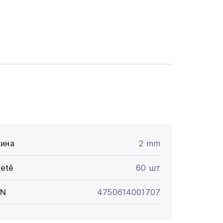
ина
2 mm
letē
60 шт
AN
4750614001707