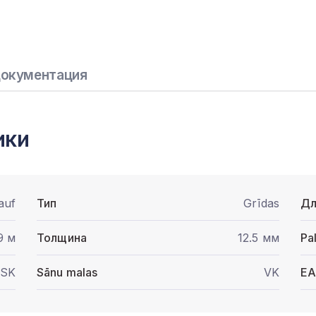
окументация
ики
auf
Тип
Grīdas
Дл
9 м
Толщина
12.5 мм
Pa
SK
Sānu malas
VK
E