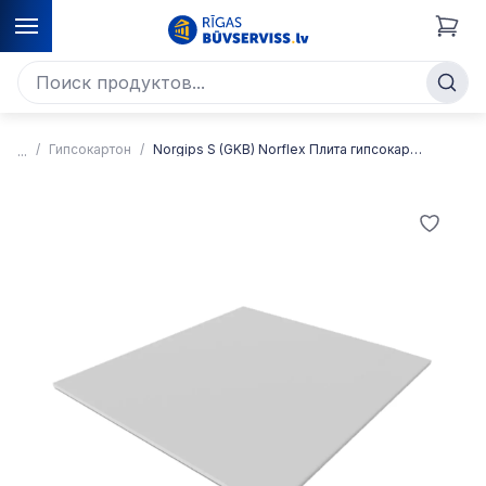
Гипсокартон
Norgips S (GKB) Norflex Плита гипсокартонная для сгибания