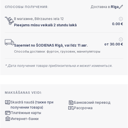
Доставка в:
Rīga
СПОСОБЫ ПОЛУЧЕНИЯ:
В магазине, Bērzaunes iela 12
0.00
€
Pieejams mūsu veikalā 2 stundu laikā
от
30.00
€
Saņemiet no ŠODIENAS Rīgā, vai līdz 11 авг.
Способы доставки: фургон, грузовик, манипуляторы
* Дата получения товара приблизительна и может измениться.
MAKSĀŠANAS VEIDI:
Skaidrā naudā
(также при
Банковский перевод
получении товара)
Рассрочка
Платёжные карты
Интернет-банки