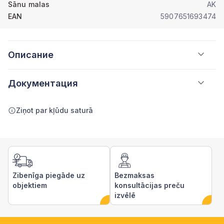
Sānu malas
AK
EAN
5907651693474
Описание
Документация
Ziņot par kļūdu saturā
Zibenīga piegāde uz
Bezmaksas
objektiem
konsultācijas preču
izvēlē