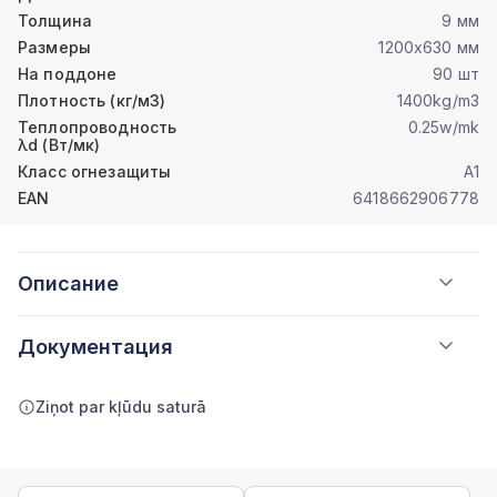
Толщина
9 мм
Размеры
1200x630 мм
На поддоне
90 шт
Плотность (кг/м3)
1400kg/m3
Теплопроводность
0.25w/mk
λd (Вт/мк)
Класс огнезащиты
A1
EAN
6418662906778
Описание
Документация
Ziņot par kļūdu saturā