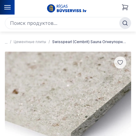
Цементные плиты
Swisspearl (Cembrit) Sauna Огнеупорная плита, цвет серый цемент