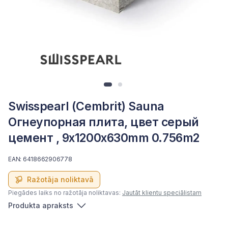
Swisspearl (Cembrit) Sauna
Огнеупорная плита, цвет серый
цемент , 9x1200x630mm 0.756m2
EAN: 6418662906778
Ražotāja noliktavā
Piegādes laiks no ražotāja noliktavas:
Jautāt klientu speciālistam
Produkta apraksts