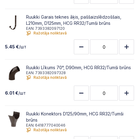
Ruukki Garais teknes āķis, paššaizslēdzoššais,
L210mm, D125mm, HCG RR32/Tumši brūns
EAN: 7393382097120
Ražotāja noliktavā
5.45 €
/шт
Ruukki Līkums 70°, D90mm, HCG RR32/Tumši brūns
EAN: 7393382097328
Ražotāja noliktavā
6.01 €
/шт
Ruukki Konektors D125/90mm, HCG RR32/Tumši
brūns
EAN: 6418777040046
Ražotāja noliktavā