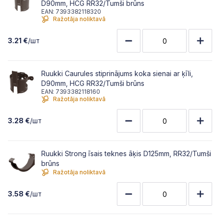
D90mm, HCG RR32/Tumši brūns
EAN: 7393382118320
Ražotāja noliktavā
3.21 €
/шт
Ruukki Caurules stiprinājums koka sienai ar ķīli,
D90mm, HCG RR32/Tumši brūns
EAN: 7393382118160
Ražotāja noliktavā
3.28 €
/шт
Ruukki Strong īsais teknes āķis D125mm, RR32/Tumši
brūns
Ražotāja noliktavā
3.58 €
/шт