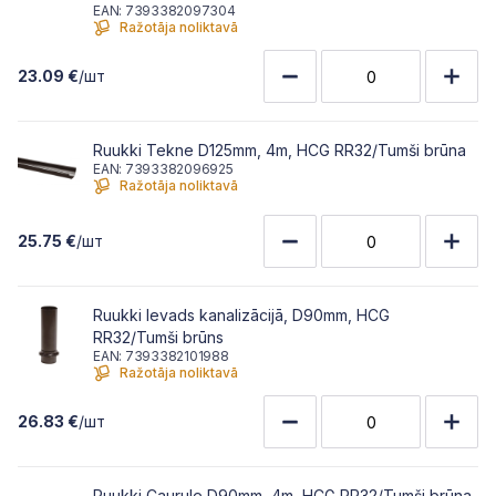
EAN: 7393382097304
Ražotāja noliktavā
23.09 €
/шт
Ruukki Tekne D125mm, 4m, HCG RR32/Tumši brūna
EAN: 7393382096925
Ražotāja noliktavā
25.75 €
/шт
Ruukki Ievads kanalizācijā, D90mm, HCG
RR32/Tumši brūns
EAN: 7393382101988
Ražotāja noliktavā
26.83 €
/шт
Ruukki Caurule D90mm, 4m, HCG RR32/Tumši brūna