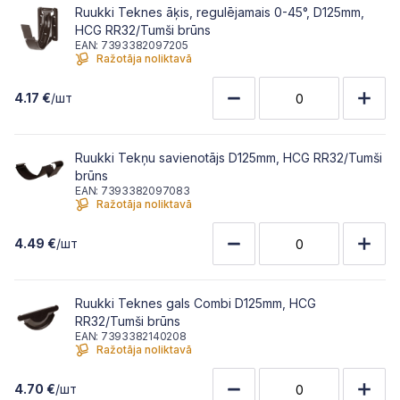
Ruukki Teknes āķis, regulējamais 0-45°, D125mm,
HCG RR32/Tumši brūns
EAN: 7393382097205
Ražotāja noliktavā
4.17 €
/шт
Ruukki Tekņu savienotājs D125mm, HCG RR32/Tumši
brūns
EAN: 7393382097083
Ražotāja noliktavā
4.49 €
/шт
Ruukki Teknes gals Combi D125mm, HCG
RR32/Tumši brūns
EAN: 7393382140208
Ražotāja noliktavā
4.70 €
/шт