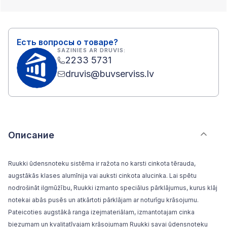
Есть вопросы о товаре?
SAZINIES AR DRUVIS:
2233 5731
druvis@buvserviss.lv
Описание
Ruukki ūdensnoteku sistēma ir ražota no karsti cinkota tērauda,
augstākās klases alumīnija vai auksti cinkota alucinka. Lai spētu
nodrošināt ilgmūžību, Ruukki izmanto speciālus pārklājumus, kurus klāj
notekai abās pusēs un atkārtoti pārklājam ar noturīgu krāsojumu.
Pateicoties augstākā ranga izejmateriālam, izmantotajam cinka
biezumam un kvalitatīvajam krāsojumam Ruukki savai ūdensnoteku