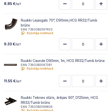
8.85 €
/шт
Ruukki Lejasgals 70°, D90mm,HCG RR32/Tumši
brūns
EAN: 7393382097403
Ražotāja noliktavā
9.33 €
/шт
Ruukki Caurule D90mm, 1m, HCG RR32/Tumši brūna
EAN: 7393382097281
Ražotāja noliktavā
11.55 €
/шт
Ruukki Teknes stūris, ārējais 90°, D125mm, HCG
RR32/Tumši brūns
EAN: 7393382096826
Ražotāja noliktavā