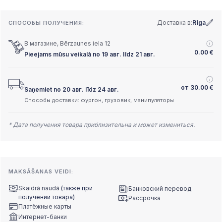
Доставка в:
Rīga
СПОСОБЫ ПОЛУЧЕНИЯ:
В магазине, Bērzaunes iela 12
0.00
€
Pieejams mūsu veikalā no 19 авг. līdz 21 авг.
от
30.00
€
Saņemiet no 20 авг. līdz 24 авг.
Способы доставки: фургон, грузовик, манипуляторы
* Дата получения товара приблизительна и может измениться.
MAKSĀŠANAS VEIDI:
Skaidrā naudā
(также при
Банковский перевод
получении товара)
Рассрочка
Платёжные карты
Интернет-банки