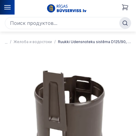
Желоба и водостоки
Ruukki Ūdensnoteku sistēma D125/90, RR32/Tumši brūna