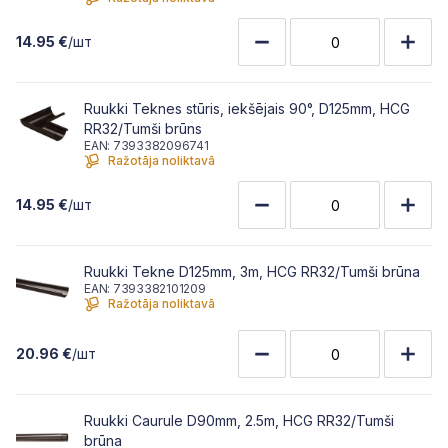
14.95 €
/шт
Ruukki Teknes stūris, iekšējais 90°, D125mm, HCG
RR32/Tumši brūns
EAN: 7393382096741
Ražotāja noliktavā
14.95 €
/шт
Ruukki Tekne D125mm, 3m, HCG RR32/Tumši brūna
EAN: 7393382101209
Ražotāja noliktavā
20.96 €
/шт
Ruukki Caurule D90mm, 2.5m, HCG RR32/Tumši
brūna