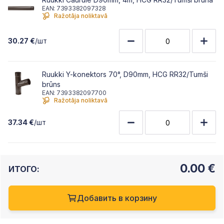
EAN: 7393382097328
Ražotāja noliktavā
30.27 €
/шт
Ruukki Y-konektors 70°, D90mm, HCG RR32/Tumši
brūns
EAN: 7393382097700
Ražotāja noliktavā
37.34 €
/шт
0.00
€
ИТОГО:
Добавить в корзину