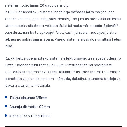
sistēmai nodrošinām 20 gadu garantiju.
Ruukki ūdensnoteku sistēma ir noturīga dažādās laika maiņās, gan
karstās vasarās, gan sniegotās ziemās, kad jumtus mēdz klāt arī ledus.
Ūdensnoteku sistēma ir veidota tā, lai tai maksimāli nebūtu jāpievērš
papildu uzmanība to apkopjot. Viss, kas ir jāizdara - rudeņos jāiztīra
teknes no sabirušajām lapām. Pārējo sistēma aizskalos un attīrīs lietus
laikā.
Ruukki lietus ūdensnoteku sistēma efektīvi savāc un aizvada ūdeni no
jumta. Ūdensnoteku forma un līkumi ir izstrādāti tā, lai nodrošinātu
visefektīvāko ūdens savākšanu. Ruukki lietus ūdensnoteku sistēma ir
piemērota visa veida jumtiem - tērauda, dakstiņu, bitumena šindeļu vai
jebkura cita jumta materiāla.
Tekņu platums: 125mm
Cauruļu diametrs: 90mm
Krāsa: RR32/Tumši brūna