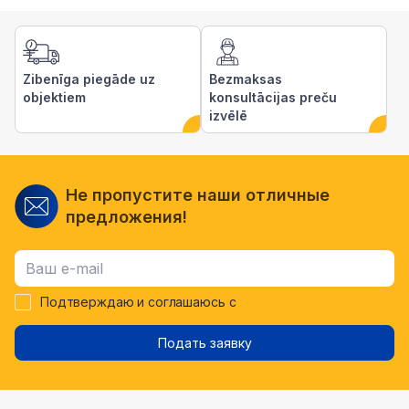
Zibenīga piegāde uz
Bezmaksas
objektiem
konsultācijas preču
izvēlē
Не пропустите наши отличные
предложения!
Подтверждаю и соглашаюсь с
Подать заявку