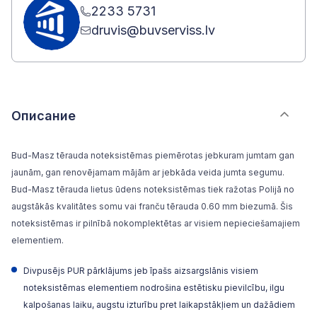
2233 5731
druvis@buvserviss.lv
Описание
Bud-Masz tērauda noteksistēmas piemērotas jebkuram jumtam gan
jaunām, gan renovējamam mājām ar jebkāda veida jumta segumu.
Bud-Masz tērauda lietus ūdens noteksistēmas tiek ražotas Polijā no
augstākās kvalitātes somu vai franču tērauda 0.60 mm biezumā. Šis
noteksistēmas ir pilnībā nokomplektētas ar visiem nepieciešamajiem
elementiem.
Divpusējs PUR pārklājums jeb īpašs aizsargslānis visiem
noteksistēmas elementiem nodrošina estētisku pievilcību, ilgu
kalpošanas laiku, augstu izturību pret laikapstākļiem un dažādiem