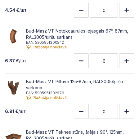
4.54 €
/шт
Bud-Masz VT Notekcaurules lejasgals 67°, 87mm,
RAL3005/ķiršu sarkans
EAN: 5905951300542
Ražotāja noliktavā
6.37 €
/шт
Bud-Masz VT Piltuve 125-87mm, RAL3005/ķiršu
sarkana
EAN: 5905951302676
Ražotāja noliktavā
6.91 €
/шт
Bud-Masz VT Teknes stūris, ārējais 90°, 125mm,
RAL3005/ķiršu sarkans