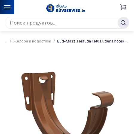
Желоба и водостоки
Bud-Masz Tērauda lietus ūdens noteksistēma VT, apaļa, D125mm, RAL3005/ķiršu sarkana