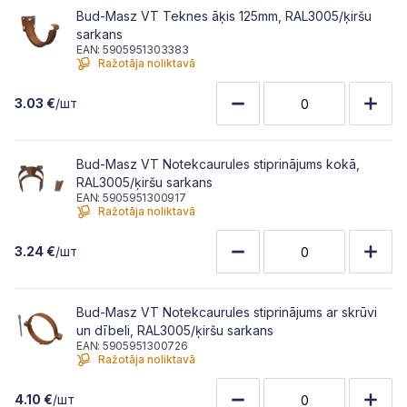
Bud-Masz VT Teknes āķis 125mm, RAL3005/ķiršu
sarkans
EAN: 5905951303383
Ražotāja noliktavā
3.03 €
/шт
Bud-Masz VT Notekcaurules stiprinājums kokā,
RAL3005/ķiršu sarkans
EAN: 5905951300917
Ražotāja noliktavā
3.24 €
/шт
Bud-Masz VT Notekcaurules stiprinājums ar skrūvi
un dībeli, RAL3005/ķiršu sarkans
EAN: 5905951300726
Ražotāja noliktavā
4.10 €
/шт