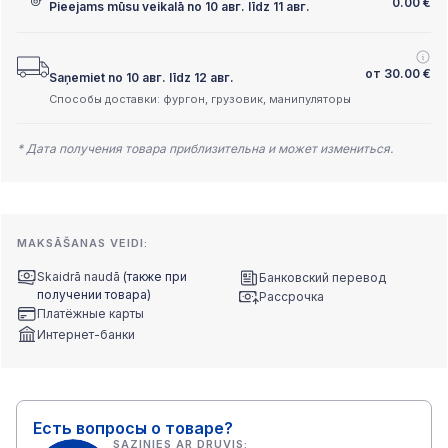
0.00
€
Pieejams mūsu veikalā no 10 авг. līdz 11 авг.
от
30.00
€
Saņemiet no 10 авг. līdz 12 авг.
Способы доставки: фургон, грузовик, манипуляторы
* Дата получения товара приблизительна и может измениться.
MAKSĀŠANAS VEIDI:
Skaidrā naudā
(также при
Банковский перевод
получении товара)
Рассрочка
Платёжные карты
Интернет-банки
Есть вопросы о товаре?
SAZINIES AR DRUVIS: