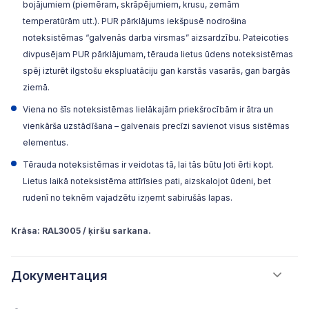
bojājumiem (piemēram, skrāpējumiem, krusu, zemām
temperatūrām utt.). PUR pārklājums iekšpusē nodrošina
noteksistēmas “galvenās darba virsmas” aizsardzību. Pateicoties
divpusējam PUR pārklājumam, tērauda lietus ūdens noteksistēmas
spēj izturēt ilgstošu ekspluatāciju gan karstās vasarās, gan bargās
ziemā.
Viena no šīs noteksistēmas lielākajām priekšrocībām ir ātra un
vienkārša uzstādīšana – galvenais precīzi savienot visus sistēmas
elementus.
Tērauda noteksistēmas ir veidotas tā, lai tās būtu ļoti ērti kopt.
Lietus laikā noteksistēma attīrīsies pati, aizskalojot ūdeni, bet
rudenī no teknēm vajadzētu izņemt sabirušās lapas.
Krāsa: RAL3005 / ķiršu sarkana.
Документация