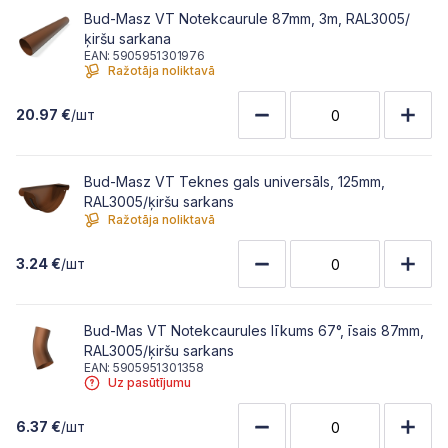
Bud-Masz VT Notekcaurule 87mm, 3m, RAL3005/
ķiršu sarkana
EAN: 5905951301976
Ražotāja noliktavā
20.97 €
/шт
Bud-Masz VT Teknes gals universāls, 125mm,
RAL3005/ķiršu sarkans
Ražotāja noliktavā
3.24 €
/шт
Bud-Mas VT Notekcaurules līkums 67°, īsais 87mm,
RAL3005/ķiršu sarkans
EAN: 5905951301358
Uz pasūtījumu
6.37 €
/шт