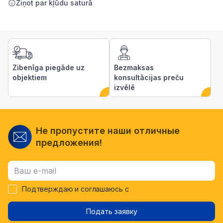
Ziņot par kļūdu saturā
Zibenīga piegāde uz
Bezmaksas
objektiem
konsultācijas preču
izvēlē
Не пропустите наши отличные
предложения!
Подтверждаю и соглашаюсь с
Подать заявку