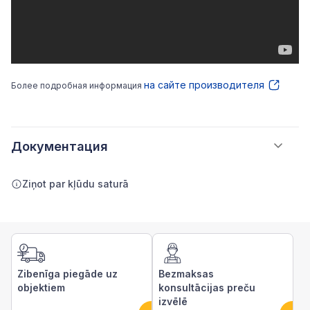
на сайте производителя
Более подробная информация
Документация
Ziņot par kļūdu saturā
Zibenīga piegāde uz
Bezmaksas
objektiem
konsultācijas preču
izvēlē