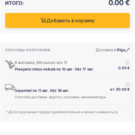
0.00
€
ИТОГО:
Добавить в корзину
Доставка в:
Rīga
СПОСОБЫ ПОЛУЧЕНИЯ:
В магазине, Bērzaunes iela 12
0.00
€
Pieejams mūsu veikalā no 10 авг. līdz 17 авг.
от
30.00
€
Saņemiet no 11 авг. līdz 18 авг.
Способы доставки: фургон, грузовик, манипуляторы
* Дата получения товара приблизительна и может измениться.