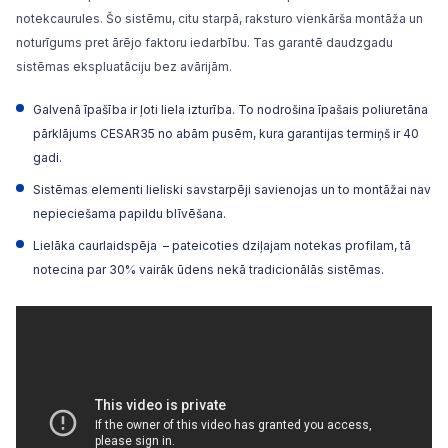
notekcaurules. Šo sistēmu, citu starpā, raksturo vienkārša montāža un
noturīgums pret ārējo faktoru iedarbību. Tas garantē daudzgadu
sistēmas ekspluatāciju bez avārijām.
Galvenā īpašība ir ļoti liela izturība. To nodrošina īpašais poliuretāna
pārklājums CESAR35 no abām pusēm, kura garantijas termiņš ir 40
gadi.
Sistēmas elementi lieliski savstarpēji savienojas un to montāžai nav
nepieciešama papildu blīvēšana.
Lielāka caurlaidspēja
– pateicoties dziļajam notekas profilam, tā
notecina par 30% vairāk ūdens nekā tradicionālās sistēmas.