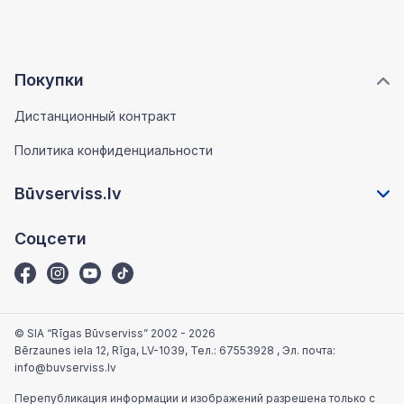
Покупки
Дистанционный контракт
Политика конфиденциальности
Būvserviss.lv
Соцсети
© SIA “Rīgas Būvserviss” 2002 - 2026
Bērzaunes iela 12, Rīga, LV-1039
, Тел.:
67553928
, Эл. почта:
info@buvserviss.lv
Перепубликация информации и изображений разрешена только с