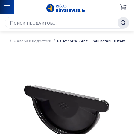
Желоба и водостоки
Balex Metal Zenit Jumtu noteku sistēma 153/120mm, Grafīta