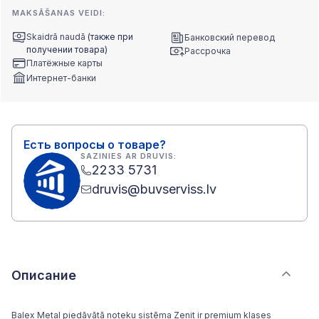
MAKSĀŠANAS VEIDI:
Skaidrā naudā
(также при
Банковский перевод
получении товара)
Рассрочка
Платёжные карты
Интернет-банки
Есть вопросы о товаре?
SAZINIES AR DRUVIS:
2233 5731
druvis@buvserviss.lv
Описание
Balex Metal piedāvātā noteku sistēma Zenit ir premium klases