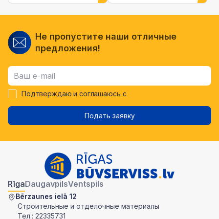
Не пропустите наши отличные
предложения!
Подтверждаю и соглашаюсь с
Подать заявку
Rīga
Daugavpils
Ventspils
Bērzaunes ielā 12
Строительные и отделочные материалы
Тел.:
22335731