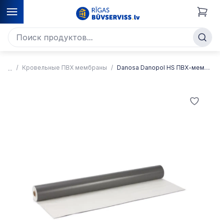
Кровельные ПВХ мембраны
Danosa Danopol HS ПВХ-мембрана для гидроизоляции крыши, серая, 1,5 мм