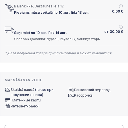
В магазине, Bērzaunes iela 12
0.00
€
Pieejams mūsu veikalā no 10 авг. līdz 13 авг.
от
30.00
€
Saņemiet no 10 авг. līdz 14 авг.
Способы доставки: фургон, грузовик, манипуляторы
* Дата получения товара приблизительна и может измениться.
MAKSĀŠANAS VEIDI:
Skaidrā naudā
(также при
Банковский перевод
получении товара)
Рассрочка
Платёжные карты
Интернет-банки