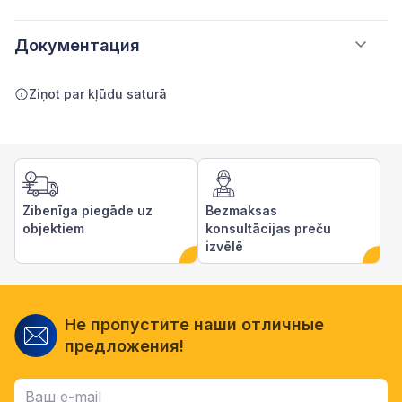
Документация
Ziņot par kļūdu saturā
Zibenīga piegāde uz
Bezmaksas
objektiem
konsultācijas preču
izvēlē
Не пропустите наши отличные
предложения!