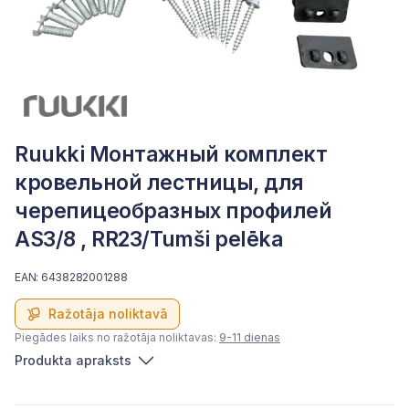
Ruukki Монтажный комплект
кровельной лестницы, для
черепицеобразных профилей
AS3/8 , RR23/Tumši pelēka
EAN: 6438282001288
Ražotāja noliktavā
Piegādes laiks no ražotāja noliktavas:
9-11 dienas
Produkta apraksts