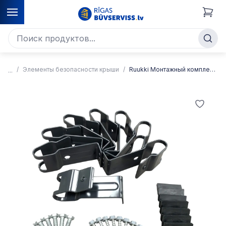
Элементы безопасности крыши
Ruukki Монтажный комплект кровельной лестницы, для черепицеобразных профилей AS3/8