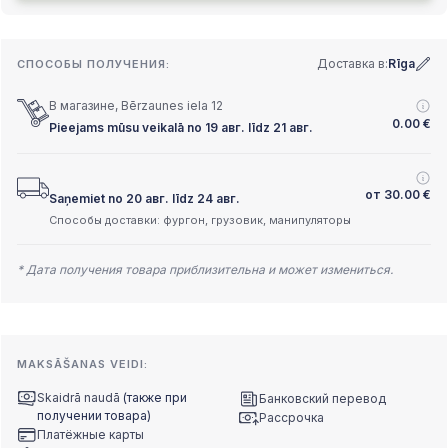
Доставка в:
Rīga
СПОСОБЫ ПОЛУЧЕНИЯ:
В магазине, Bērzaunes iela 12
0.00
€
Pieejams mūsu veikalā no 19 авг. līdz 21 авг.
от
30.00
€
Saņemiet no 20 авг. līdz 24 авг.
Способы доставки: фургон, грузовик, манипуляторы
* Дата получения товара приблизительна и может измениться.
MAKSĀŠANAS VEIDI:
Skaidrā naudā
(также при
Банковский перевод
получении товара)
Рассрочка
Платёжные карты