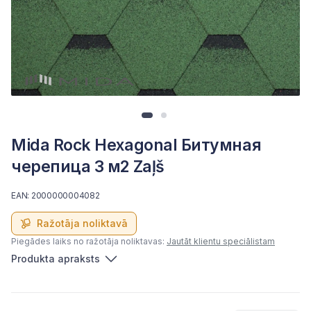
Mida Rock Hexagonal Битумная
черепица 3 м2 Zaļš
EAN: 2000000004082
Ražotāja noliktavā
Piegādes laiks no ražotāja noliktavas:
Jautāt klientu speciālistam
Produkta apraksts