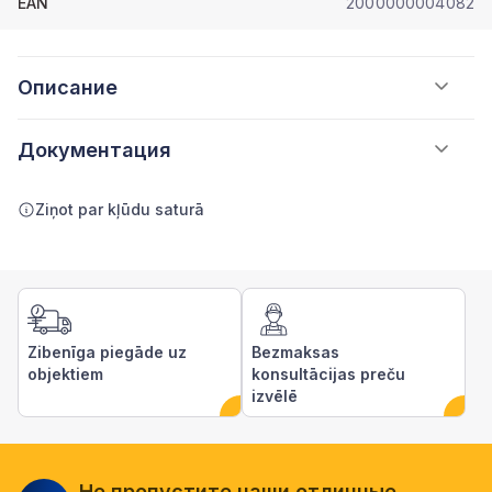
EAN
2000000004082
Описание
Документация
Ziņot par kļūdu saturā
Zibenīga piegāde uz
Bezmaksas
objektiem
konsultācijas preču
izvēlē
Не пропустите наши отличные