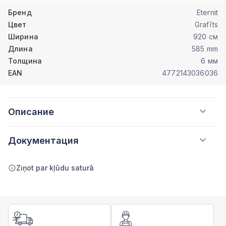
Бренд
Eternit
Цвет
Grafīts
Ширина
920 см
Длина
585 mm
Толщина
6 мм
EAN
4772143036036
Описание
Документация
Ziņot par kļūdu saturā