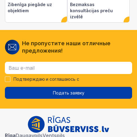
Zibenīga piegāde uz
Bezmaksas
objektiem
konsultācijas preču
izvēlē
Не пропустите наши отличные
предложения!
Подтверждаю и соглашаюсь с
Подать заявку
Rīga
Daugavpils
Ventspils