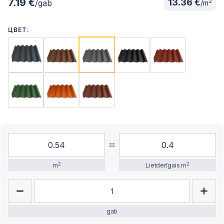
7.19 €
13.36 €
2
/gab
/m
ЦВЕТ:
2
2
m
Lietderīgais m
gab