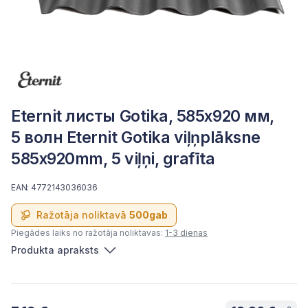
Eternit листы Gotika, 585x920 мм,
5 волн Eternit Gotika viļņplāksne
585x920mm, 5 viļņi, grafīta
EAN: 4772143036036
Ražotāja noliktavā
500gab
Piegādes laiks no ražotāja noliktavas:
1-3 dienas
Produkta apraksts