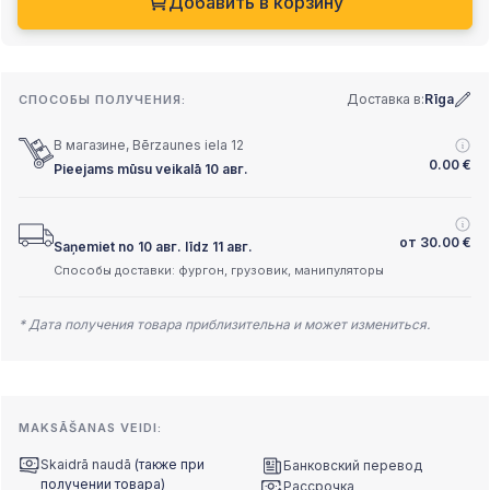
Добавить в корзину
Доставка в:
Rīga
СПОСОБЫ ПОЛУЧЕНИЯ:
В магазине, Bērzaunes iela 12
0.00
€
Pieejams mūsu veikalā 10 авг.
от
30.00
€
Saņemiet no 10 авг. līdz 11 авг.
Способы доставки: фургон, грузовик, манипуляторы
* Дата получения товара приблизительна и может измениться.
MAKSĀŠANAS VEIDI:
Skaidrā naudā
(также при
Банковский перевод
получении товара)
Рассрочка