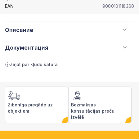
EAN
9000101118360
Описание
Документация
Ziņot par kļūdu saturā
Zibenīga piegāde uz
Bezmaksas
objektiem
konsultācijas preču
izvēlē