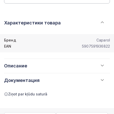
Характеристики товара
Бренд
Caparol
EAN
5907591936822
Описание
Документация
Ziņot par kļūdu saturā