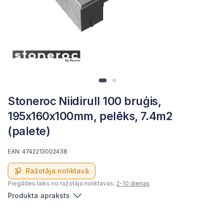
Stoneroc Niidirull 100 bruģis,
195x160x100mm, pelēks, 7.4m2
(palete)
EAN: 4742213002438
Ražotāja noliktavā
Piegādes laiks no ražotāja noliktavas:
2-10 dienas
Produkta apraksts