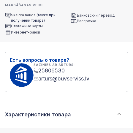
MAKSĀŠANAS VEIDI:
Skaidrā naudā
(также при
Банковский перевод
получении товара)
Рассрочка
Платёжные карты
Интернет-банки
Есть вопросы о товаре?
SAZINIES AR ARTŪRS:
25806530
arturs@buvserviss.lv
Характеристики товара