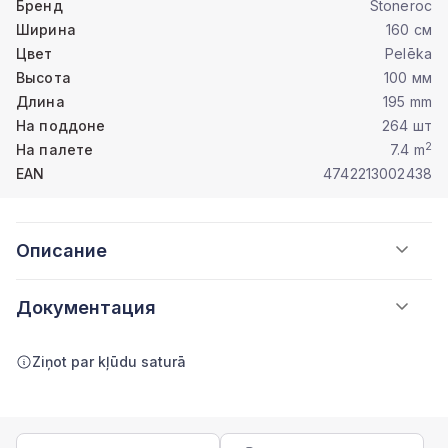
Бренд
Stoneroc
Ширина
160 см
Цвет
Pelēka
Высота
100 мм
Длина
195 mm
На поддоне
264 шт
2
На палете
7.4 m
EAN
4742213002438
Описание
Документация
Ziņot par kļūdu saturā