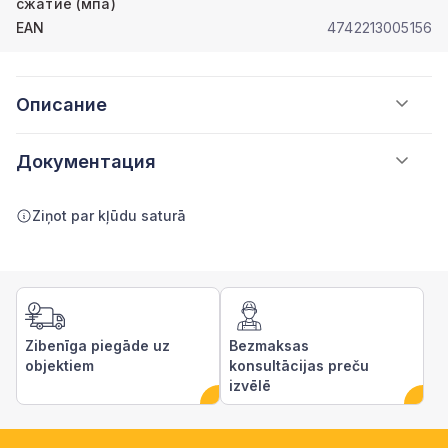
сжатие (мпа)
EAN
4742213005156
Описание
Документация
Ziņot par kļūdu saturā
Zibenīga piegāde uz
Bezmaksas
objektiem
konsultācijas preču
izvēlē