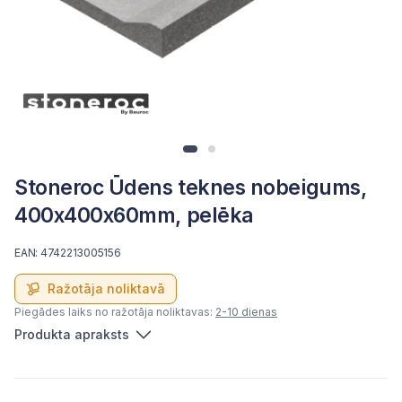
Stoneroc Ūdens teknes nobeigums,
400x400x60mm, pelēka
EAN: 4742213005156
Ražotāja noliktavā
Piegādes laiks no ražotāja noliktavas:
2-10 dienas
Produkta apraksts