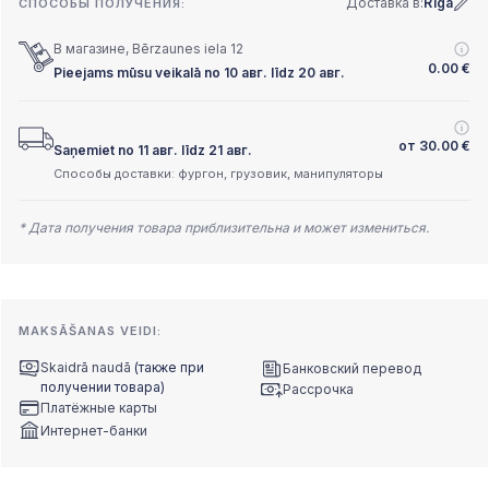
Доставка в:
Rīga
СПОСОБЫ ПОЛУЧЕНИЯ:
В магазине, Bērzaunes iela 12
0.00
€
Pieejams mūsu veikalā no 10 авг. līdz 20 авг.
от
30.00
€
Saņemiet no 11 авг. līdz 21 авг.
Способы доставки: фургон, грузовик, манипуляторы
* Дата получения товара приблизительна и может измениться.
MAKSĀŠANAS VEIDI:
Skaidrā naudā
(также при
Банковский перевод
получении товара)
Рассрочка
Платёжные карты
Интернет-банки