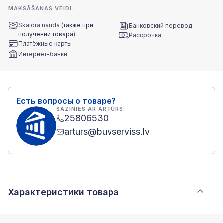
MAKSĀŠANAS VEIDI:
Skaidrā naudā
(также при
Банковский перевод
получении товара)
Рассрочка
Платёжные карты
Интернет-банки
Есть вопросы о товаре?
SAZINIES AR ARTŪRS:
25806530
arturs@buvserviss.lv
Характеристики товара