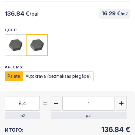
136.84 €
16.29 €
/pal
/m2
ЦВЕТ:
APJOMS:
Palete
Autokrava (bezmaksas piegāde)
m2
pal
136.84
€
ИТОГО: