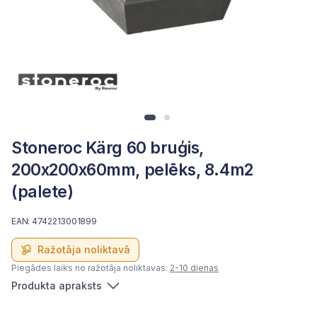
Stoneroc Kärg 60 bruģis,
200x200x60mm, pelēks, 8.4m2
(palete)
EAN: 4742213001899
Ražotāja noliktavā
Piegādes laiks no ražotāja noliktavas:
2-10 dienas
Produkta apraksts