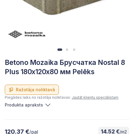
Betono Mozaika Брусчатка Nostal 8
Plus 180x120x80 мм Pelēks
Ražotāja noliktavā
Piegādes laiks no ražotāja noliktavas:
Jautāt klientu speciālistam
Produkta apraksts
120.37 €
14.52 €
/pal
/m2