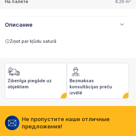
2
На палете
8.29 m
Описание
Ziņot par kļūdu saturā
Zibenīga piegāde uz
Bezmaksas
objektiem
konsultācijas preču
izvēlē
Не пропустите наши отличные
предложения!