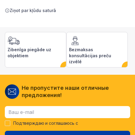
Ziņot par kļūdu saturā
Zibenīga piegāde uz
Bezmaksas
objektiem
konsultācijas preču
izvēlē
Не пропустите наши отличные
предложения!
Подтверждаю и соглашаюсь с