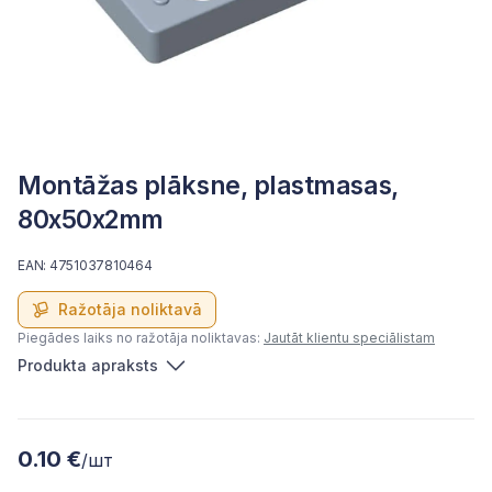
Montāžas plāksne, plastmasas,
80x50x2mm
EAN: 4751037810464
Ražotāja noliktavā
Piegādes laiks no ražotāja noliktavas:
Jautāt klientu speciālistam
Produkta apraksts
0.10 €
/шт