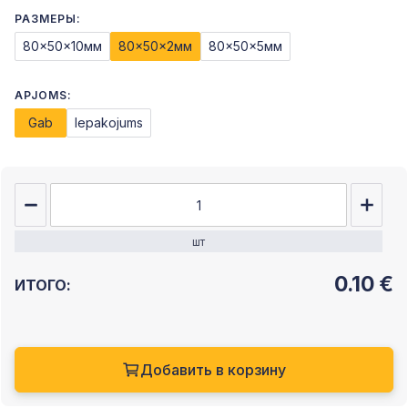
РАЗМЕРЫ:
80x50x10мм
80x50x2мм
80x50x5мм
APJOMS:
Gab
Iepakojums
шт
0.10
€
ИТОГО:
Добавить в корзину