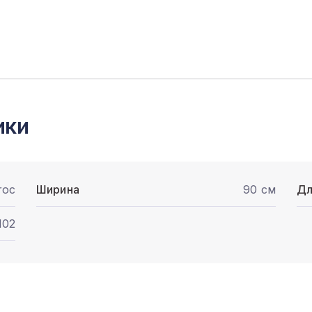
ики
roc
Ширина
90 см
Дл
102