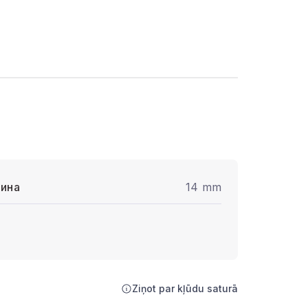
ина
14 mm
Ziņot par kļūdu saturā