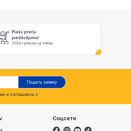
Plašs preču
piedāvājums!
7000+ preces uz vietas
Подать заявку
ю и соглашаюсь с
v
Соцсети
м