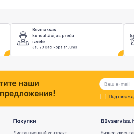
Bezmaksas
konsultācijas preču
izvēlē
Jau 23 gadi kopā ar Jums
тите наши
 предложения!
Подтвержда
Покупки
Būvserviss.l
Дистанционный контракт
Бизнес клиента