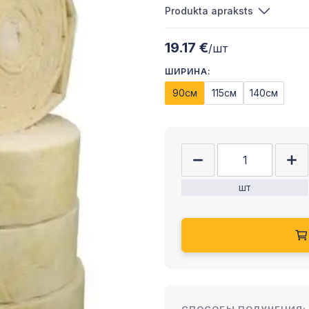
Produkta apraksts
19.17 €
/шт
ШИРИНА:
90см
115см
140см
шт