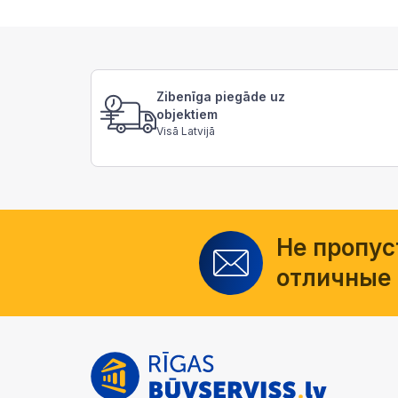
Zibenīga piegāde uz
objektiem
Visā Latvijā
Не пропус
отличные