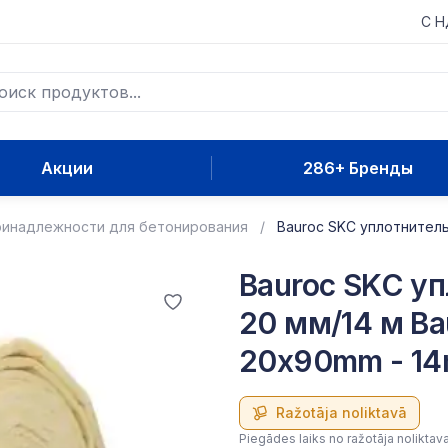
С 
Акции
286+ Бренды
инадлежности для бетонирования
Bauroc SKC уплотнитель
Bauroc SKC уп
20 мм/14 м Ba
20x90mm - 1
Ražotāja noliktavā
Piegādes laiks no ražotāja noliktav