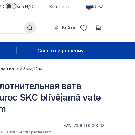
НДС
Без НДС
Контакты
RU
Войти
Советы и решения
ная вата 20 мм/14 м
лотнительная вата
uroc SKC blīvējamā vate
4m
EAN: 2000000013102
as:
Jautāt klientu speciālistam