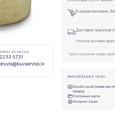
СПОСОБЫ ПОЛУЧЕНИЯ:
В нашем магазине, Bēr
Доставка транспортом
Способы доставки: фурго
ZINIES AR DRUVIS:
* Дата получения товара приб
2233 5731
druvis@buvserviss.lv
MAKSĀŠANAS VEIDI:
Skaidrā naudā
(также при п
товара)
Платёжные карты
Интернет-банки