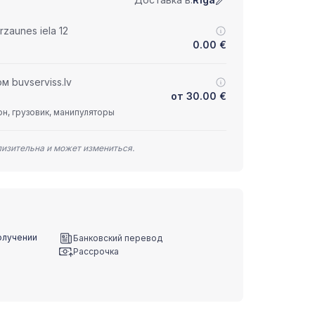
zaunes iela 12
0.00
€
 buvserviss.lv
от
30.00
€
н, грузовик, манипуляторы
лизительна и может измениться.
олучении
Банковский перевод
Рассрочка