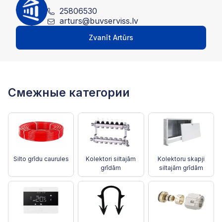
25806530
arturs@buvserviss.lv
Zvanīt Artūrs
Смежные категории
Silto grīdu caurules
Kolektori siltajām
Kolektoru skapji
grīdām
siltajām grīdām