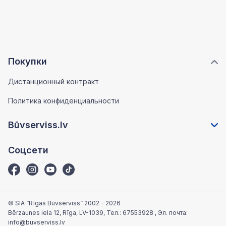
Покупки
Дистанционный контракт
Политика конфиденциальности
Būvserviss.lv
Соцсети
© SIA “Rīgas Būvserviss” 2002 - 2026
Bērzaunes iela 12, Rīga, LV-1039
, Тел.:
67553928
, Эл. почта:
info@buvserviss.lv