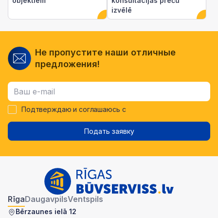
objektiem
konsultācijas preču
izvēlē
Не пропустите наши отличные
предложения!
Подтверждаю и соглашаюсь с
Подать заявку
Rīga
Daugavpils
Ventspils
Bērzaunes ielā 12