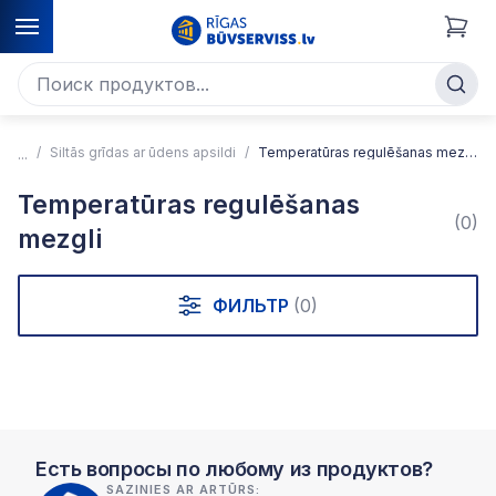
Siltās grīdas ar ūdens apsildi
Temperatūras regulēšanas mezgli
Temperatūras regulēšanas
(0)
mezgli
ФИЛЬТР
(0)
Есть вопросы по любому из продуктов?
SAZINIES AR ARTŪRS: