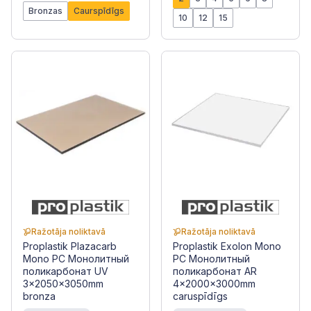
Bronzas
Caurspīdīgs
10
12
15
Ražotāja noliktavā
Ražotāja noliktavā
Proplastik Plazacarb
Proplastik Exolon Mono
Mono PC Монолитный
PC Монолитный
поликарбонат UV
поликарбонат AR
3x2050x3050mm
4x2000x3000mm
bronza
caruspīdīgs