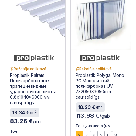
Ražotāja noliktavā
Ražotāja noliktavā
Proplastik Palram
Proplastik Polygal Mono
Поликарбонатные
PC Монолитный
трапециевидные
поликарбонат UV
ударопрочные листы
2x2050x3050mm
0,8x1040x6000 мм
caurspīdīgs
caruspīdīgs
2
18.23 €
/m
2
13.34 €
/m
113.98 €
/gab
83.26 €
/шт
Толщина листа (мм)
Тон
2
3
4
5
6
8