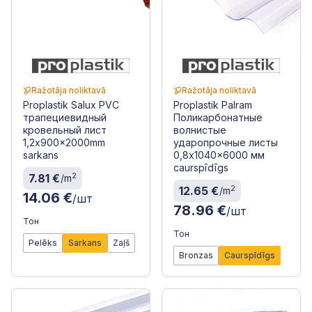
Ražotāja noliktavā
Ražotāja noliktavā
Proplastik Salux PVC
Proplastik Palram
трапециевидный
Поликарбонатные
кровельный лист
волнистые
1,2x900x2000mm
ударопрочные листы
sarkans
0,8x1040x6000 мм
caurspīdīgs
2
7.81 €
/m
2
12.65 €
/m
14.06 €
/шт
78.96 €
/шт
Тон
Тон
Pelēks
Sarkans
Zaļš
Bronzas
Caurspīdīgs