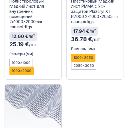
Полистироловый
Пластиковый гладкий
гладкий лист для
лист PMMA с УФ-
внутренних
защитой Plazcryl XT
помещений
R7000 2x1000x2050mm
2x1000x2000mm
caurspīdīgs
caruspīdīgs
2
17.94 €
/m
2
12.60 €
/m
36.78 €
/шт
25.19 €
/шт
Размеры (мм)
Размеры (мм)
1000x2050
1000x1000
2050x3050
1000x2000