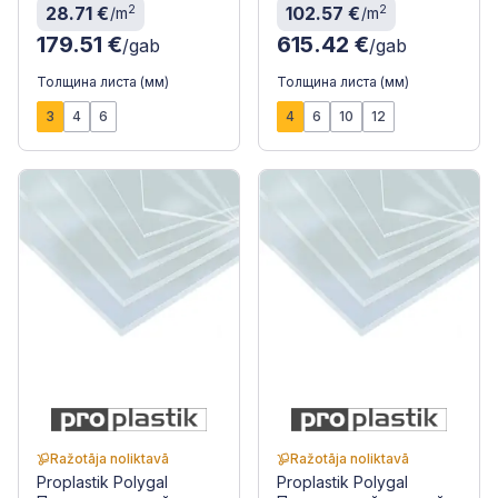
2
2
28.71 €
102.57 €
/m
/m
179.51 €
615.42 €
/gab
/gab
Толщина листа (мм)
Толщина листа (мм)
3
4
6
4
6
10
12
Ražotāja noliktavā
Ražotāja noliktavā
Proplastik Polygal
Proplastik Polygal