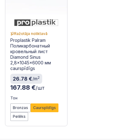
Ražotāja noliktavā
Proplastik Palram
Поликарбонатный
кровельный лист
Diamond Sinus
2,8x1045x6000 мм
caurspīdīgs
2
26.78 €
/m
167.88 €
/шт
Тон
Bronzas
Caurspīdīgs
Pelēks