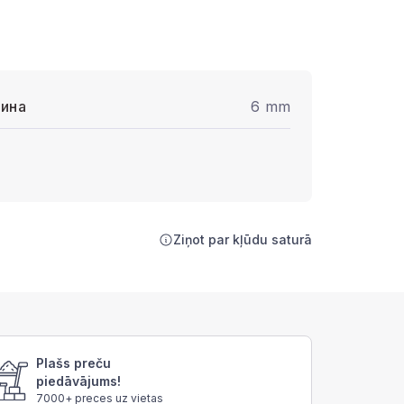
ина
6 mm
Ziņot par kļūdu saturā
Plašs preču
piedāvājums!
7000+ preces uz vietas