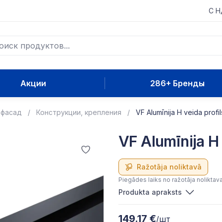
С 
Акции
286+ Бренды
 фасад
Конструкции, крепления
VF Alumīnija H veida profil
VF Alumīnija H 
Ražotāja noliktavā
Piegādes laiks no ražotāja noliktav
Produkta apraksts
149.17 €
/шт