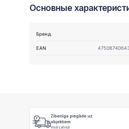
Основные характерист
Бренд
EAN
4750874064
Zibenīga piegāde uz
objektiem
Visā Latvijā