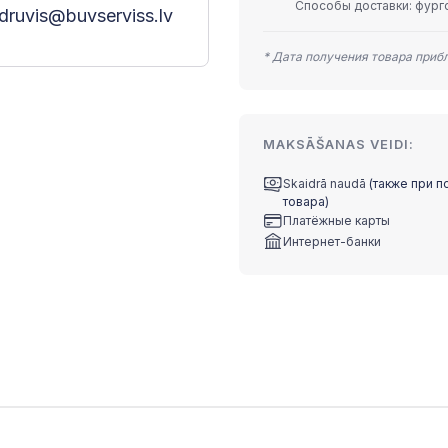
Способы доставки: фурго
druvis@buvserviss.lv
* Дата получения товара приб
MAKSĀŠANAS VEIDI:
Skaidrā naudā
(также при п
товара)
Платёжные карты
Интернет-банки