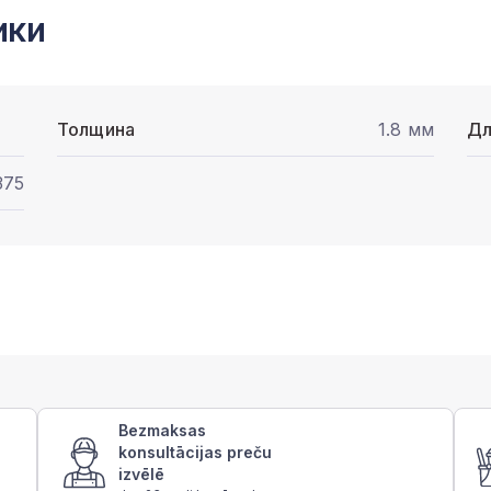
ики
Толщина
1.8 мм
Дл
375
Bezmaksas
konsultācijas preču
izvēlē