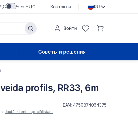
НДС
Без НДС
Контакты
RU
Войти
Советы и решения
s
veida profils, RR33, 6m
EAN: 4750874064375
as:
Jautāt klientu speciālistam