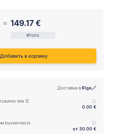
149.17
€
Итого
Добавить в корзину
Доставка в:
Rīga
zaunes iela 12
0.00
€
 buvserviss.lv
от
30.00
€