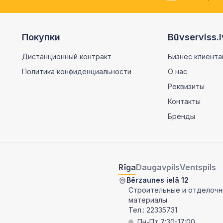
Покупки
Būvserviss.l
Дистанционный контракт
Бизнес клиента
Политика конфиденциальности
О нас
Реквизиты
Контакты
Бренды
Rīga
Daugavpils
Ventspils
Bērzaunes ielā 12
Строительные и отделоч
материалы
Тел.:
22335731
Пн-Пт 7:30-17:00