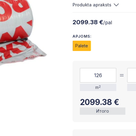
Produkta apraksts
2099.38 €
/pal
APJOMS:
Palete
m
2
2099.38
€
Итого