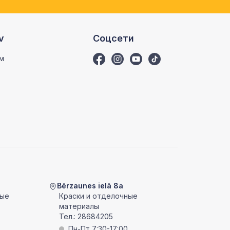
v
Соцсети
м
Bērzaunes ielā 8a
ные
Краски и отделочные
материалы
Тел.:
28684205
Пн-Пт 7:30-17:00