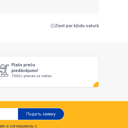
Ziņot par kļūdu saturā
Plašs preču
piedāvājums!
7000+ preces uz vietas
Подать заявку
ю и соглашаюсь с