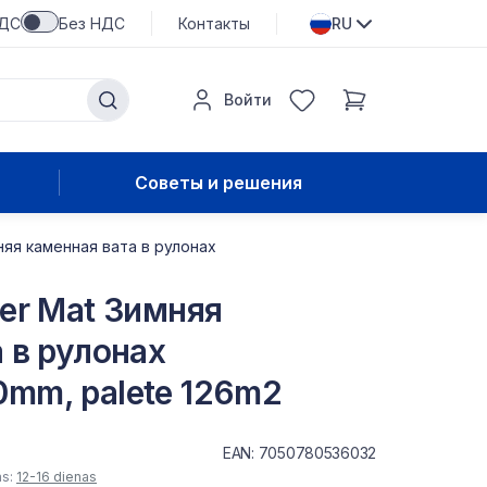
НДС
Без НДС
Контакты
RU
Войти
Советы и решения
няя каменная вата в рулонах
er Mat Зимняя
 в рулонах
mm, palete 126m2
EAN: 7050780536032
as:
12-16 dienas