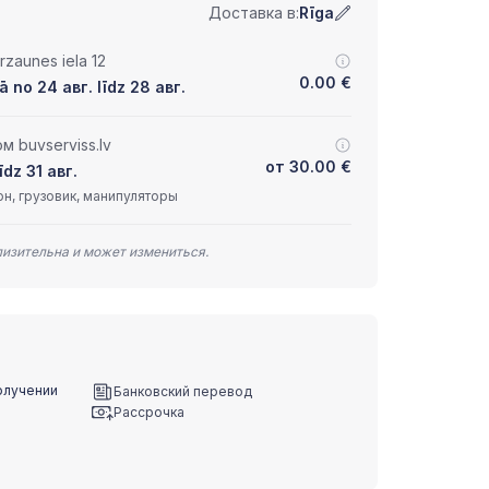
Доставка в:
Rīga
zaunes iela 12
0.00
€
 no 24 авг. līdz 28 авг.
 buvserviss.lv
от
30.00
€
īdz 31 авг.
н, грузовик, манипуляторы
лизительна и может измениться.
олучении
Банковский перевод
Рассрочка