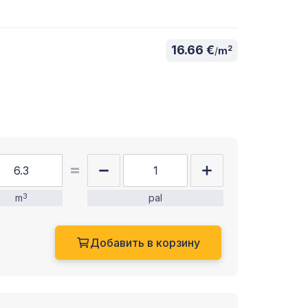
16.66 €
2
/
m
m
3
pal
Добавить в корзину