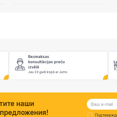
Bezmaksas
konsultācijas preču
izvēlē
Jau 23 gadi kopā ar Jums
тите наши
 предложения!
Подтвержда