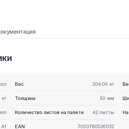
окументация
ики
ool
Вес
204.00 кг
Ве
 кг
Толщина
50 мм
Ши
 mm
Количество листов на палете
42 листы
На
A1
EAN
7050780536032