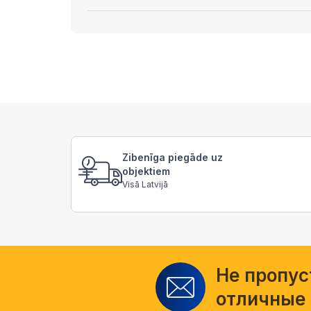
Zibenīga piegāde uz
objektiem
Visā Latvijā
Не пропус
отличные