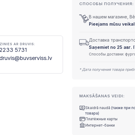
СПОСОБЫ ПОЛУЧЕНИЯ:
В нашем магазине, Bēr
Pieejams mūsu veikalā
Доставка транспортом
ZINIES AR DRUVIS:
Saņemiet no 25 авг. l
2233 5731
Способы доставки: фурго
druvis@buvserviss.lv
* Дата получения товара приб
MAKSĀŠANAS VEIDI:
Skaidrā naudā
(также при п
товара)
Платёжные карты
Интернет-банки