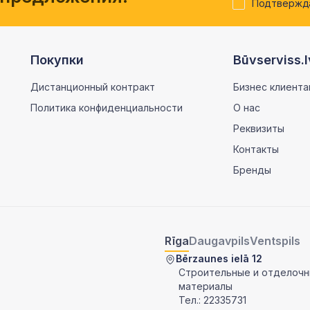
Подтвержда
Покупки
Būvserviss.l
Дистанционный контракт
Бизнес клиента
Политика конфиденциальности
О нас
Реквизиты
Контакты
Бренды
Rīga
Daugavpils
Ventspils
Bērzaunes ielā 12
Строительные и отделоч
материалы
Тел.:
22335731