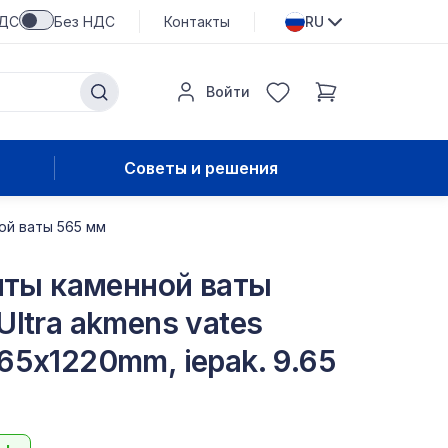
НДС
Без НДС
Контакты
RU
Войти
Советы и решения
ной ваты 565 мм
литы каменной ваты
Ultra akmens vates
65x1220mm, iepak. 9.65