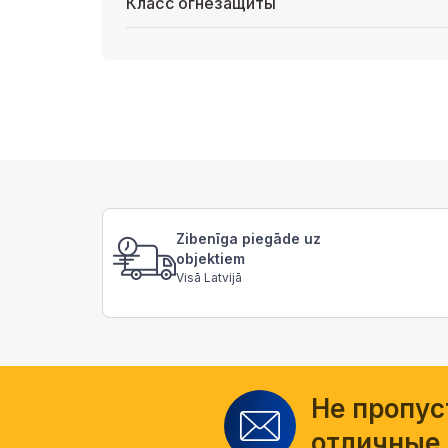
Класс огнезащиты
Zibenīga piegāde uz
objektiem
Visā Latvijā
Не пропус
отличные