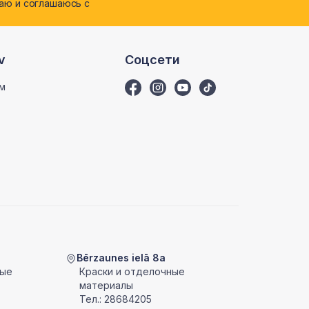
ю и соглашаюсь с
v
Соцсети
м
Bērzaunes ielā 8a
ные
Краски и отделочные
материалы
Тел.:
28684205