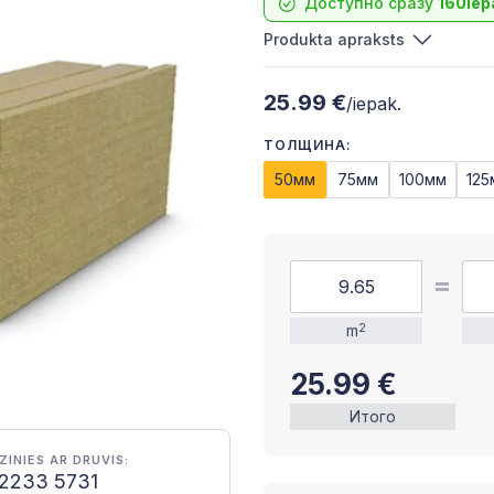
Доступно сразу
160iep
Produkta apraksts
25.99 €
/iepak.
ТОЛЩИНА:
50мм
75мм
100мм
125
m
2
25.99
€
Итого
ZINIES AR DRUVIS:
2233 5731