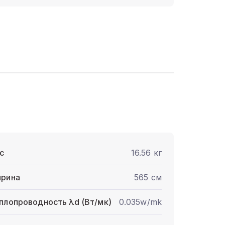
с
16.56 кг
рина
565 см
плопроводность λd (Вт/мк)
0.035w/mk