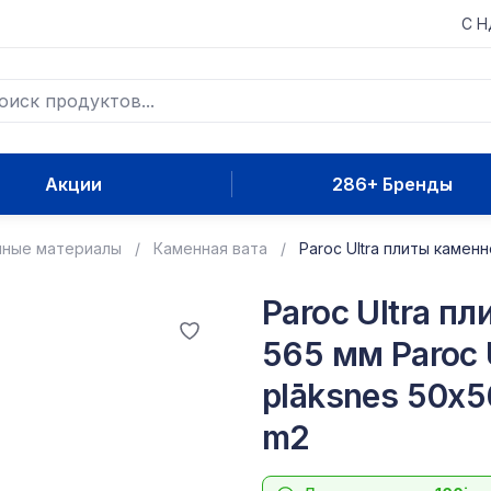
С 
Акции
286+ Бренды
нные материалы
Каменная вата
Paroc Ultra плиты камен
Paroc Ultra п
565 мм Paroc 
plāksnes 50x5
m2