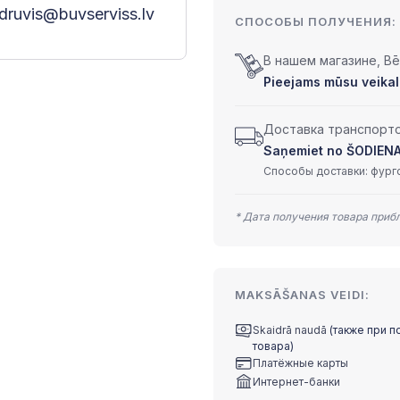
druvis@buvserviss.lv
СПОСОБЫ ПОЛУЧЕНИЯ:
В нашем магазине, Bēr
Pieejams mūsu veikal
Доставка транспортом
Saņemiet no ŠODIENAS 
Способы доставки: фурго
* Дата получения товара приб
MAKSĀŠANAS VEIDI:
Skaidrā naudā
(также при п
товара)
Платёжные карты
Интернет-банки