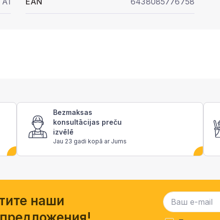
A1
EAN
6438085776758
Bezmaksas
konsultācijas preču
izvēlē
Jau 23 gadi kopā ar Jums
тите наши
 предложения!