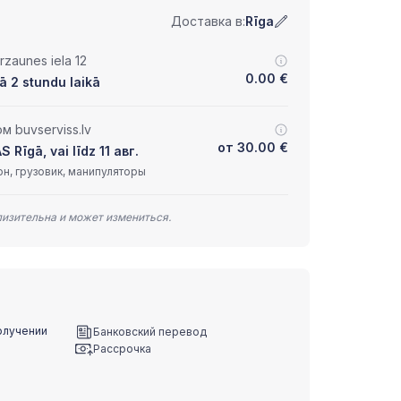
Доставка в:
Rīga
zaunes iela 12
0.00
€
ā 2 stundu laikā
 buvserviss.lv
от
30.00
€
Rīgā, vai līdz 11 авг.
н, грузовик, манипуляторы
лизительна и может измениться.
олучении
Банковский перевод
Рассрочка