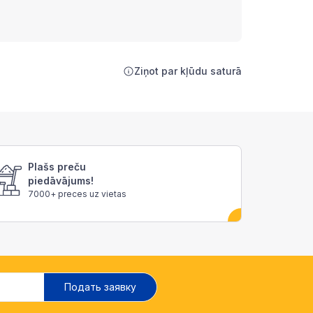
Ziņot par kļūdu saturā
Plašs preču
piedāvājums!
7000+ preces uz vietas
Подать заявку