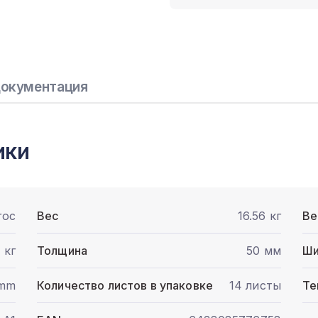
окументация
ики
roc
Вес
16.56 кг
Ве
 кг
Толщина
50 мм
Ши
 mm
Количество листов в упаковке
14 листы
Те