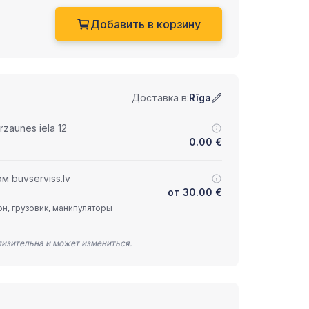
Добавить в корзину
Доставка в:
Rīga
zaunes iela 12
0.00
€
 buvserviss.lv
от
30.00
€
н, грузовик, манипуляторы
лизительна и может измениться.