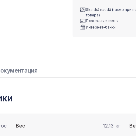
Skaidrā naudā
(также при п
товара)
Платёжные карты
Интернет-банки
окументация
ики
roc
Вес
12.13 кг
Ве