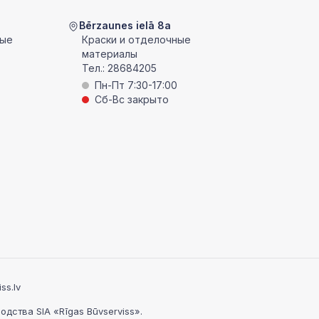
Bērzaunes ielā 8a
ные
Краски и отделочные
материалы
Тел.:
28684205
Пн-Пт 7:30-17:00
Сб-Вс закрыто
ss.lv
ства SIA «Rīgas Būvserviss».