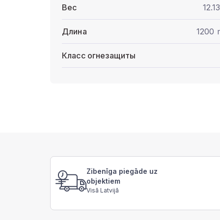
Вес
12.1
Длина
1200
Класс огнезащиты
Zibenīga piegāde uz
objektiem
Visā Latvijā