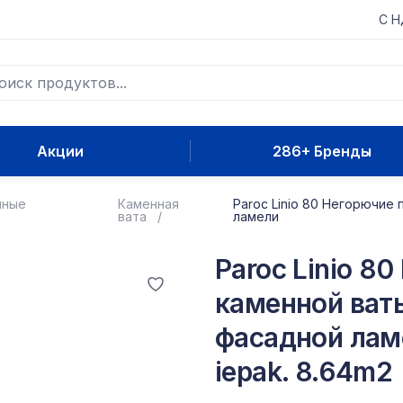
С 
Акции
286+ Бренды
нные
Каменная
Paroc Linio 80 Негорючие
вата
ламели
Paroc Linio 8
каменной ват
фасадной лам
iepak. 8.64m2