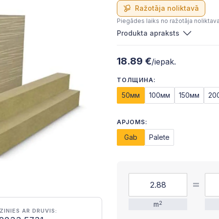
Ražotāja noliktavā
Piegādes laiks no ražotāja noliktav
Produkta apraksts
18.89 €
/iepak.
ТОЛЩИНА:
50мм
100мм
150мм
20
APJOMS:
Gab
Palete
m
2
ZINIES AR DRUVIS: