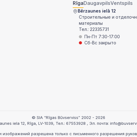
Rīga
Daugavpils
Ventspils
Bērzaunes ielā 12
Строительные и отделоч
материалы
Тел.:
22335731
Пн-Пт 7:30-17:00
Сб-Вс закрыто
© SIA “Rīgas Būvserviss” 2002 - 2026
aunes iela 12, Rīga, LV-1039
, Тел.:
67553928
, Эл. почта:
info@buvservi
 изображений разрешена только с письменного разрешения руковод