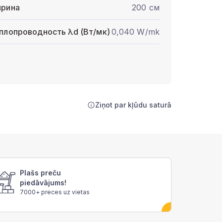
рина
200 см
плопроводность λd (Вт/мк)
0,040 W/mk
Ziņot par kļūdu saturā
Plašs preču
piedāvājums!
7000+ preces uz vietas