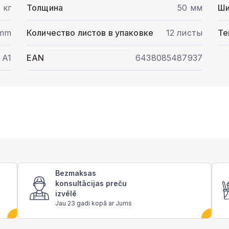
3 кг
Толщина
50 мм
Ши
 mm
Количество листов в упаковке
12 листы
Те
A1
EAN
6438085487937
Bezmaksas
konsultācijas preču
izvēlē
Jau 23 gadi kopā ar Jums