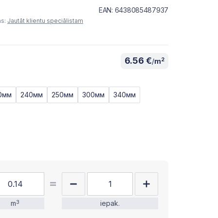
EAN: 6438085487937
as:
Jautāt klientu speciālistam
6.56 €
2
/
m
0мм
240мм
250мм
300мм
340мм
m
3
iepak.