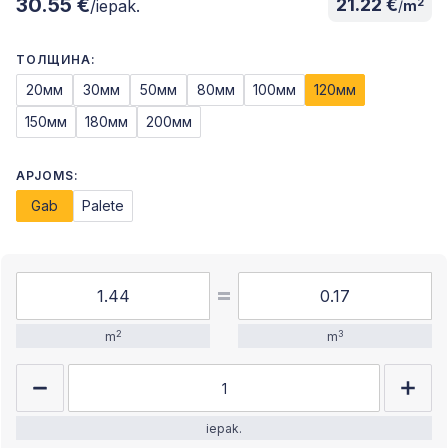
30.55 €
21.22 €
2
/iepak.
/
m
ТОЛЩИНА:
20мм
30мм
50мм
80мм
100мм
120мм
150мм
180мм
200мм
APJOMS:
Gab
Palete
2
3
m
m
iepak.