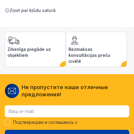
Ziņot par kļūdu saturā
Zibenīga piegāde uz
Bezmaksas
objektiem
konsultācijas preču
izvēlē
Не пропустите наши отличные
предложения!
Подтверждаю и соглашаюсь с