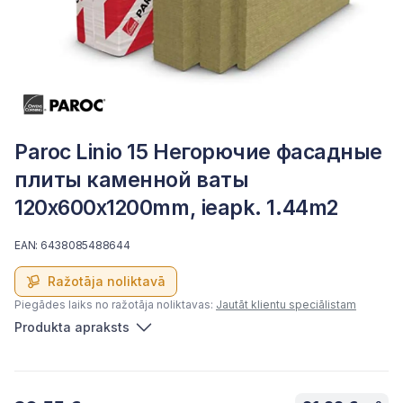
Paroc Linio 15 Негорючие фасадные
плиты каменной ваты
120x600x1200mm, ieapk. 1.44m2
EAN: 6438085488644
Ražotāja noliktavā
Piegādes laiks no ražotāja noliktavas:
Jautāt klientu speciālistam
Produkta apraksts