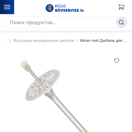
Фасадные изоляционные дюбели
Wkret-met Дюбель для фасадной изоляции LMX с металлическим гвоздем, с шляпкой