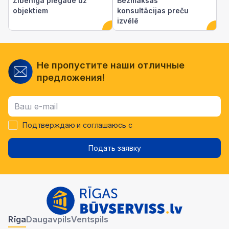
Zibenīga piegāde uz
Bezmaksas
objektiem
konsultācijas preču
izvēlē
Не пропустите наши отличные
предложения!
Подтверждаю и соглашаюсь с
Подать заявку
Rīga
Daugavpils
Ventspils