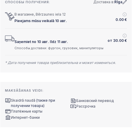
Доставка в:
Rīga
СПОСОБЫ ПОЛУЧЕНИЯ:
В магазине, Bērzaunes iela 12
0.00
€
Pieejams mūsu veikalā 10 авг.
от
30.00
€
Saņemiet no 10 авг. līdz 11 авг.
Способы доставки: фургон, грузовик, манипуляторы
* Дата получения товара приблизительна и может измениться.
MAKSĀŠANAS VEIDI:
Skaidrā naudā
(также при
Банковский перевод
получении товара)
Рассрочка
Платёжные карты
Интернет-банки