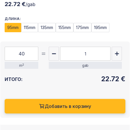
22.72 €
/gab
ДЛИНА:
95mm
115mm
135mm
155mm
175mm
195mm
2
m
gab
22.72
€
ИТОГО:
Добавить в корзину