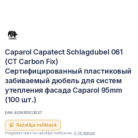
Caparol Capatect Schlagdubel 061
(CT Carbon Fix)
Сертифицированный пластиковый
забиваемый дюбель для систем
утепления фасада Caparol 95mm
(100 шт.)
EAN: 4039161013037
Ražotāja noliktavā
Piegādes laiks no ražotāja noliktavas:
2-14 dienas