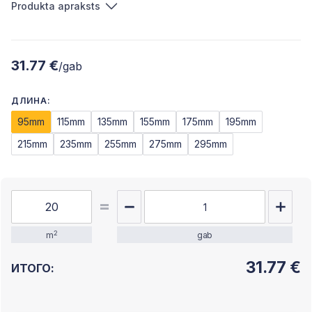
Produkta apraksts
31.77 €
/gab
ДЛИНА:
95mm
115mm
135mm
155mm
175mm
195mm
215mm
235mm
255mm
275mm
295mm
2
m
gab
31.77
€
ИТОГО: