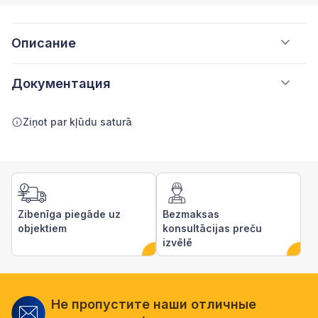
Описание
Документация
Ziņot par kļūdu saturā
Zibenīga piegāde uz
Bezmaksas
objektiem
konsultācijas preču
izvēlē
Не пропустите наши отличные