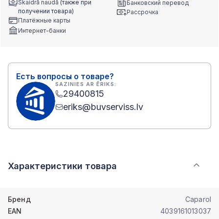
Skaidrā naudā
(также при
Банковский перевод
получении товара)
Рассрочка
Платёжные карты
Интернет-банки
Есть вопросы о товаре?
SAZINIES AR ĒRIKS:
29400815
eriks@buvserviss.lv
Характеристики товара
Бренд
Caparol
EAN
4039161013037