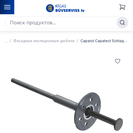
Фасадные изоляционные дюбели
Caparol Capatect Schlagdubel 061 (CT Carbon Fix) Сертифицированный пластиковый забиваемый дюбель для систем утепления фасада Caparol