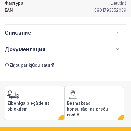
Фактура
Lietutiņš
EAN
5901793352039
Описание
Документация
Ziņot par kļūdu saturā
Zibenīga piegāde uz
Bezmaksas
objektiem
konsultācijas preču
izvēlē