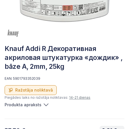
Knauf Addi R Декоративная
акриловая штукатурка «дождик» ,
bāze A, 2mm, 25kg
EAN: 5901793352039
Ražotāja noliktavā
Piegādes laiks no ražotāja noliktavas:
14-21 dienas
Produkta apraksts