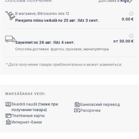
Доставка в:
Rīga
СПОСОБЫ ПОЛУЧЕНИЯ:
В магазине, Bērzaunes iela 12
0.00
€
Pieejams mūsu veikalā no 25 авг. līdz 3 сент.
от
30.00
€
Saņemiet no 26 авг. līdz 4 сент.
Способы доставки: фургон, грузовик, манипуляторы
* Дата получения товара приблизительна и может измениться.
MAKSĀŠANAS VEIDI:
Skaidrā naudā
(также при
Банковский перевод
получении товара)
Рассрочка
Платёжные карты
Интернет-банки