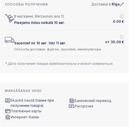
Доставка в:
Rīga
СПОСОБЫ ПОЛУЧЕНИЯ:
В магазине, Bērzaunes iela 12
0.00
€
Pieejams mūsu veikalā 10 авг.
от
30.00
€
Saņemiet no 10 авг. līdz 11 авг.
Способы доставки: фургон, грузовик, манипуляторы
* Дата получения товара приблизительна и может измениться.
MAKSĀŠANAS VEIDI:
Skaidrā naudā
(также при
Банковский перевод
получении товара)
Рассрочка
Платёжные карты
Интернет-банки