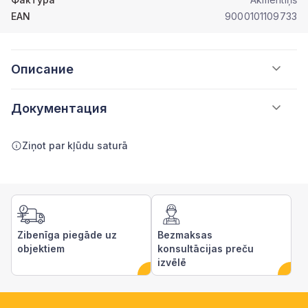
EAN
9000101109733
Описание
Документация
Ziņot par kļūdu saturā
Zibenīga piegāde uz
Bezmaksas
objektiem
konsultācijas preču
izvēlē