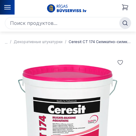
Декоративные штукатурки
Ceresit CT 174 Силикатно-силиконовая декоративная тонкослойная штукатурка